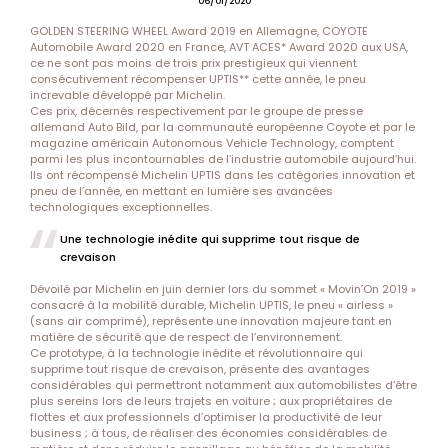
06/01/2020
GOLDEN STEERING WHEEL Award 2019 en Allemagne, COYOTE
Automobile Award 2020 en France, AVT ACES* Award 2020 aux USA,
ce ne sont pas moins de trois prix prestigieux qui viennent
consécutivement récompenser UPTIS** cette année, le pneu
increvable développé par Michelin.
Ces prix, décernés respectivement par le groupe de presse
allemand Auto Bild, par la communauté européenne Coyote et par le
magazine américain Autonomous Vehicle Technology, comptent
parmi les plus incontournables de l’industrie automobile aujourd’hui.
Ils ont récompensé Michelin UPTIS dans les catégories innovation et
pneu de l’année, en mettant en lumière ses avancées
technologiques exceptionnelles.
Une technologie inédite qui supprime tout risque de
crevaison
Dévoilé par Michelin en juin dernier lors du sommet « Movin’On 2019 »
consacré à la mobilité durable, Michelin UPTIS, le pneu « airless »
(sans air comprimé), représente une innovation majeure tant en
matière de sécurité que de respect de l’environnement.
Ce prototype, à la technologie inédite et révolutionnaire qui
supprime tout risque de crevaison, présente des avantages
considérables qui permettront notamment aux automobilistes d’être
plus sereins lors de leurs trajets en voiture ; aux propriétaires de
flottes et aux professionnels d’optimiser la productivité de leur
business ; à tous, de réaliser des économies considérables de