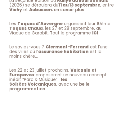
La seconde édition du
Rallye du Bourbonnais
(2026) se déroulera du
11 au 13 septembre
, entre
Vichy
et
Aubusson.
en savoir plus
Les
Toques d’Auvergne
organisent leur 10ème
Toques Chaud
, les 27 et 28 septembre, au
Viaduc de Garabit. Tout le programme
ICI
Le saviez-vous ?
Clermont-Ferrand
est l’une
des villes où l’
assurance habitation
est la
moins chère…
Les 22 et 23 juillet prochains,
Vulcania et
Europavox
proposeront un nouveau concept
inédit “Parc & Musique” :
les
Soirées Volcaniques
, avec une
belle
programmation