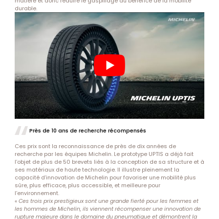
matière et donc réduire le gaspillage au bénéfice de la mobilité
durable.
Près de 10 ans de recherche récompensés
Ces prix sont la reconnaissance de près de dix années de
recherche par les équipes Michelin. Le prototype UPTIS a déjà fait
l’objet de plus de 50 brevets liés à la conception de sa structure et à
ses matériaux de haute technologie. Il illustre pleinement la
capacité d’innovation de Michelin pour favoriser une mobilité plus
sûre, plus efficace, plus accessible, et meilleure pour
l’environnement.
«
Ces trois prix prestigieux sont une grande fierté pour les femmes et
les hommes de Michelin, ils viennent récompenser une innovation de
rupture majeure dans le domaine du pneumatique et démontrent la