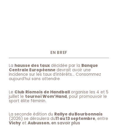
EN BREF
La
hausse des taux
décidée par la
Banque
Centrale Européenne
devrait avoir une
incidence sur les taux d’intérêts… Consommez
aujourd’hui sans attendre
Le
Club Riomois de Handball
organise les 4 et 5
juillet le
tournoi Wom’Hand
, pour promouvoir le
sport élite féminin.
La seconde édition du
Rallye du Bourbonnais
(2026) se déroulera du
11 au 13 septembre
, entre
Vichy
et
Aubusson.
en savoir plus