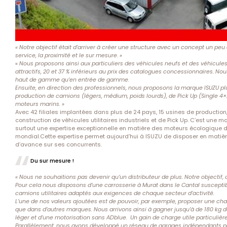
« Notre objectif était d’arriver à créer une structure avec un concept un peu
service, la proximité et le sur mesure. »
«
Nous proposons ainsi aux particuliers des véhicules neufs et des véhicules
attractifs, 20 et 37 % inférieurs au prix des catalogues concessionnaires. No
haut de gamme qu’en entrée de gamme.
Ensuite, en direction des professionnels, nous proposons la marque ISUZU pl
production de camions (légers, médium, poids lourds), de Pick Up (Single 4×
moteurs marins. »
Avec 42 filiales implantées dans plus de 24 pays, 15 usines de production
construction de véhicules utilitaires industriels et de Pick Up. C’est une m
surtout une expertise exceptionnelle en matière des moteurs écologique dié
mondial.Cette expertise permet aujourd’hui à ISUZU de disposer en mati
d’avance sur ses concurrents.
Du sur mesure !
« Nous ne souhaitions pas devenir qu’un distributeur de plus. Notre objectif, 
Pour cela nous disposons d’une carrosserie à Murat dans le Cantal susceptib
camions utilitaires adaptés aux exigences de chaque secteur d’activité.
L’une de nos valeurs ajoutées est de pouvoir, par exemple, proposer une cha
que dans d’autres marques. Nous arrivons ainsi à gagner jusqu’à de 180 kg 
léger et d’une motorisation sans ADblue.
Un gain de charge utile particuliè
Parallèlement, nous avons développé un réseau de garages indépendants pour