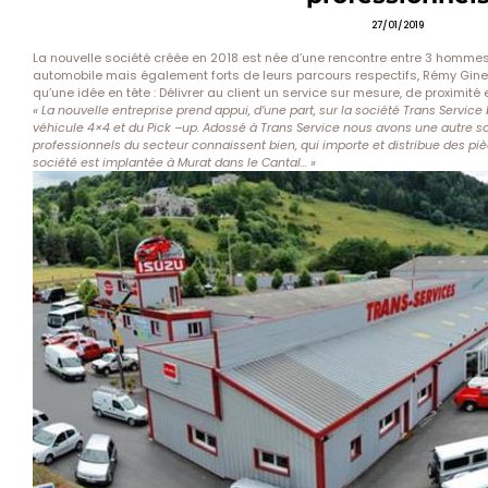
27/01/2019
La nouvelle société créée en 2018 est née d’une rencontre entre 3 hommes
automobile mais également forts de leurs parcours respectifs, Rémy Gines
qu’une idée en tête : Délivrer au client un service sur mesure, de proximité 
« La nouvelle entreprise prend appui, d’une part, sur la société Trans Servic
véhicule 4×4 et du Pick –up. Adossé à Trans Service nous avons une autre 
professionnels du secteur connaissent bien, qui importe et distribue des p
société est implantée à Murat dans le Cantal… »