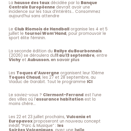
La
hausse des taux
décidée par la
Banque
Centrale Européenne
devrait avoir une
incidence sur les taux d’intérêts… Consommez
aujourd’hui sans attendre
Le
Club Riomois de Handball
organise les 4 et 5
juillet le
tournoi Wom’Hand
, pour promouvoir le
sport élite féminin.
La seconde édition du
Rallye du Bourbonnais
(2026) se déroulera du
11 au 13 septembre
, entre
Vichy
et
Aubusson.
en savoir plus
Les
Toques d’Auvergne
organisent leur 10ème
Toques Chaud
, les 27 et 28 septembre, au
Viaduc de Garabit. Tout le programme
ICI
Le saviez-vous ?
Clermont-Ferrand
est l’une
des villes où l’
assurance habitation
est la
moins chère…
Les 22 et 23 juillet prochains,
Vulcania et
Europavox
proposeront un nouveau concept
inédit “Parc & Musique” :
les
Soirées Volcaniques
, avec une
belle