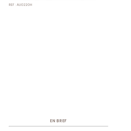
REF : AU0220H
EN BREF