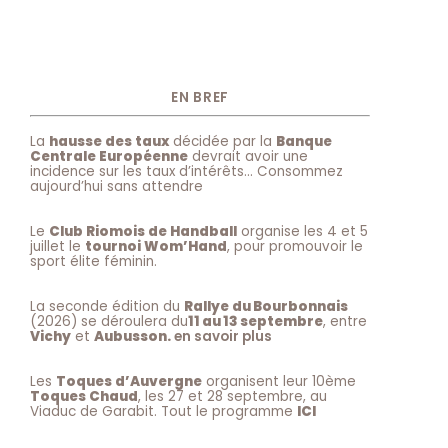
EN BREF
La
hausse des taux
décidée par la
Banque
Centrale Européenne
devrait avoir une
incidence sur les taux d’intérêts… Consommez
aujourd’hui sans attendre
Le
Club Riomois de Handball
organise les 4 et 5
juillet le
tournoi Wom’Hand
, pour promouvoir le
sport élite féminin.
La seconde édition du
Rallye du Bourbonnais
(2026) se déroulera du
11 au 13 septembre
, entre
Vichy
et
Aubusson.
en savoir plus
Les
Toques d’Auvergne
organisent leur 10ème
Toques Chaud
, les 27 et 28 septembre, au
Viaduc de Garabit. Tout le programme
ICI