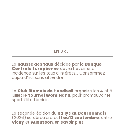
EN BREF
La
hausse des taux
décidée par la
Banque
Centrale Européenne
devrait avoir une
incidence sur les taux d’intérêts… Consommez
aujourd’hui sans attendre
Le
Club Riomois de Handball
organise les 4 et 5
juillet le
tournoi Wom’Hand
, pour promouvoir le
sport élite féminin.
La seconde édition du
Rallye du Bourbonnais
(2026) se déroulera du
11 au 13 septembre
, entre
Vichy
et
Aubusson.
en savoir plus