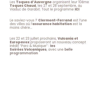
Les
Toques d’Auvergne
organisent leur 10ème
Toques Chaud
, les 27 et 28 septembre, au
Viaduc de Garabit. Tout le programme
ICI
Le saviez-vous ?
Clermont-Ferrand
est l’une
des villes où l’
assurance habitation
est la
moins chère…
Les 22 et 23 juillet prochains,
Vulcania et
Europavox
proposeront un nouveau concept
inédit “Parc & Musique” :
les
Soirées Volcaniques
, avec une
belle
programmation