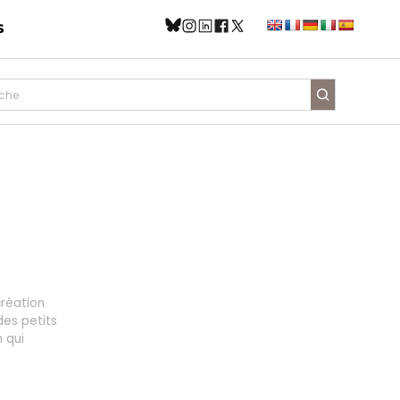
s
création
des petits
 qui