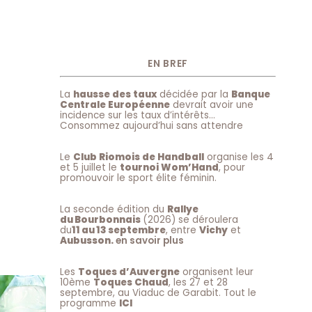
EN BREF
La
hausse des taux
décidée par la
Banque
Centrale Européenne
devrait avoir une
incidence sur les taux d’intérêts…
Consommez aujourd’hui sans attendre
Le
Club Riomois de Handball
organise les 4
et 5 juillet le
tournoi Wom’Hand
, pour
promouvoir le sport élite féminin.
La seconde édition du
Rallye
du Bourbonnais
(2026) se déroulera
du
11 au 13 septembre
, entre
Vichy
et
Aubusson.
en savoir plus
Les
Toques d’Auvergne
organisent leur
10ème
Toques Chaud
, les 27 et 28
septembre, au Viaduc de Garabit. Tout le
programme
ICI