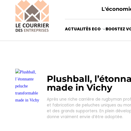
L'économie
ACTUALITÉS ECO
BOOSTEZ VO
Plushball, l’éton
made in Vichy
Après une riche carrière de rugbyman profe
et fabrication de peluches uniques au mon
et des grands supporters. En plein dévelop
donne vraiment envie d’être adoptée.