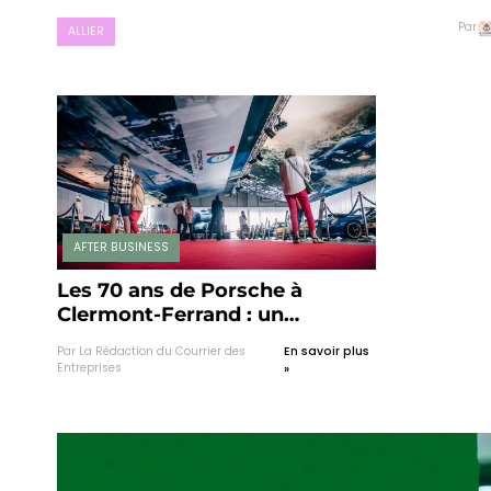
Par
ALLIER
AFTER BUSINESS
Les 70 ans de Porsche à
Clermont-Ferrand : un
anniversaire pour passionnés !
Par La Rédaction du Courrier des
En savoir plus
Entreprises
»