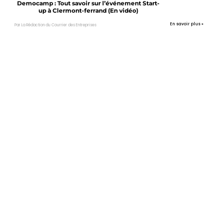
Democamp : Tout savoir sur l’événement Start-
up à Clermont-ferrand (En vidéo)
En savoir plus »
Par La Rédaction du Courrier des Entreprises