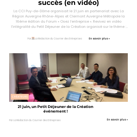
succès (en vidéo)
La CCI Puy-de-Dôme organisait le 21 juin en partenariat avec La
Région Auvergne Rhône-Alpes et Clermont Auvergne Métropole la
16ème édition du Forum « Osez l’entreprise ». Revivez en vidéo
l'intégralité du Petit Déjeuner de la Création organisé sur le thème :
Les 10 clés pour entreprendre avec succès.
En savoir plus »
Par
La Rédaction du Courrier des Entreprises
CRÉATEURS
21 juin, un Petit Déjeuner de la Création
événement !
En savoir plus »
Par La Rédaction du Courrier des Entreprises