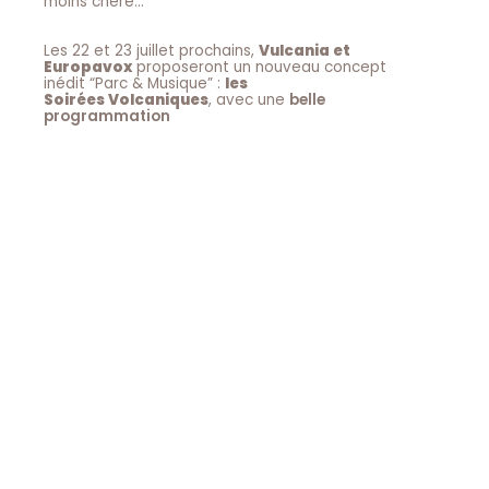
moins chère…
Les 22 et 23 juillet prochains,
Vulcania et
Europavox
proposeront un nouveau concept
inédit “Parc & Musique” :
les
Soirées Volcaniques
, avec une
belle
programmation