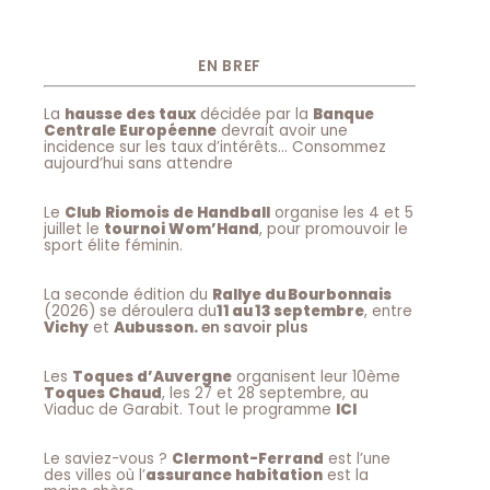
EN BREF
La
hausse des taux
décidée par la
Banque
Centrale Européenne
devrait avoir une
incidence sur les taux d’intérêts… Consommez
aujourd’hui sans attendre
Le
Club Riomois de Handball
organise les 4 et 5
juillet le
tournoi Wom’Hand
, pour promouvoir le
sport élite féminin.
La seconde édition du
Rallye du Bourbonnais
(2026) se déroulera du
11 au 13 septembre
, entre
Vichy
et
Aubusson.
en savoir plus
Les
Toques d’Auvergne
organisent leur 10ème
Toques Chaud
, les 27 et 28 septembre, au
Viaduc de Garabit. Tout le programme
ICI
Le saviez-vous ?
Clermont-Ferrand
est l’une
des villes où l’
assurance habitation
est la