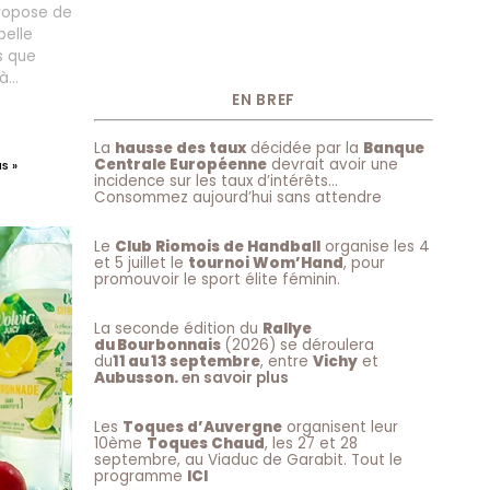
propose de
belle
s que
 à
tés du
EN BREF
utes, il
vergnate.
La
hausse des taux
décidée par la
Banque
Centrale Européenne
devrait avoir une
5 minutes
s »
incidence sur les taux d’intérêts…
Clermont-
Consommez aujourd’hui sans attendre
x
Le
Club Riomois de Handball
organise les 4
et 5 juillet le
tournoi Wom’Hand
, pour
promouvoir le sport élite féminin.
La seconde édition du
Rallye
du Bourbonnais
(2026) se déroulera
du
11 au 13 septembre
, entre
Vichy
et
Aubusson.
en savoir plus
Les
Toques d’Auvergne
organisent leur
10ème
Toques Chaud
, les 27 et 28
septembre, au Viaduc de Garabit. Tout le
programme
ICI