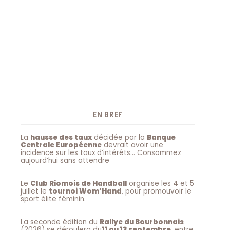
EN BREF
La
hausse des taux
décidée par la
Banque
Centrale Européenne
devrait avoir une
incidence sur les taux d’intérêts… Consommez
aujourd’hui sans attendre
Le
Club Riomois de Handball
organise les 4 et 5
juillet le
tournoi Wom’Hand
, pour promouvoir le
sport élite féminin.
La seconde édition du
Rallye du Bourbonnais
(2026) se déroulera du
11 au 13 septembre
, entre