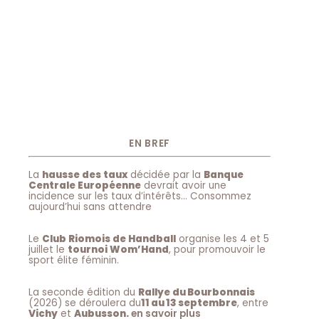
EN BREF
La
hausse des taux
décidée par la
Banque
Centrale Européenne
devrait avoir une
incidence sur les taux d’intérêts… Consommez
aujourd’hui sans attendre
Le
Club Riomois de Handball
organise les 4 et 5
juillet le
tournoi Wom’Hand
, pour promouvoir le
sport élite féminin.
La seconde édition du
Rallye du Bourbonnais
(2026) se déroulera du
11 au 13 septembre
, entre
Vichy
et
Aubusson.
en savoir plus