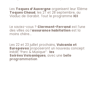
Les
Toques d’Auvergne
organisent leur 10ème
Toques Chaud
, les 27 et 28 septembre, au
Viaduc de Garabit. Tout le programme
ICI
Le saviez-vous ?
Clermont-Ferrand
est l’une
des villes où l’
assurance habitation
est la
moins chère…
Les 22 et 23 juillet prochains,
Vulcania et
Europavox
proposeront un nouveau concept
inédit “Parc & Musique” :
les
Soirées Volcaniques
, avec une
belle
programmation