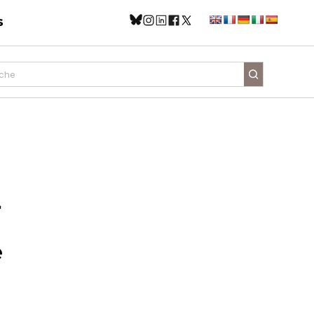
s
r
e