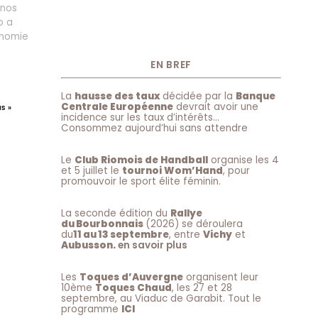
 nos
o a
onomie
EN BREF
La
hausse des taux
décidée par la
Banque
Centrale Européenne
devrait avoir une
s »
incidence sur les taux d’intérêts…
Consommez aujourd’hui sans attendre
Le
Club Riomois de Handball
organise les 4
et 5 juillet le
tournoi Wom’Hand
, pour
promouvoir le sport élite féminin.
La seconde édition du
Rallye
du Bourbonnais
(2026) se déroulera
du
11 au 13 septembre
, entre
Vichy
et
Aubusson.
en savoir plus
Les
Toques d’Auvergne
organisent leur
10ème
Toques Chaud
, les 27 et 28
septembre, au Viaduc de Garabit. Tout le
programme
ICI