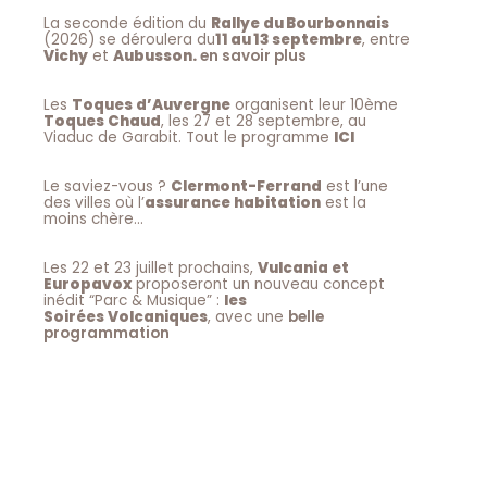
La seconde édition du
Rallye du Bourbonnais
(2026) se déroulera du
11 au 13 septembre
, entre
Vichy
et
Aubusson.
en savoir plus
Les
Toques d’Auvergne
organisent leur 10ème
Toques Chaud
, les 27 et 28 septembre, au
Viaduc de Garabit. Tout le programme
ICI
Le saviez-vous ?
Clermont-Ferrand
est l’une
des villes où l’
assurance habitation
est la
moins chère…
Les 22 et 23 juillet prochains,
Vulcania et
Europavox
proposeront un nouveau concept
inédit “Parc & Musique” :
les
Soirées Volcaniques
, avec une
belle
programmation