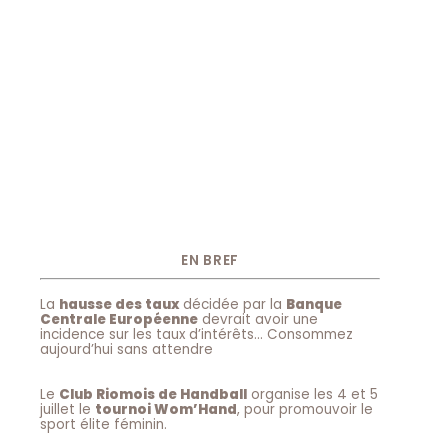
EN BREF
La
hausse des taux
décidée par la
Banque
Centrale Européenne
devrait avoir une
incidence sur les taux d’intérêts… Consommez
aujourd’hui sans attendre
Le
Club Riomois de Handball
organise les 4 et 5
juillet le
tournoi Wom’Hand
, pour promouvoir le
sport élite féminin.