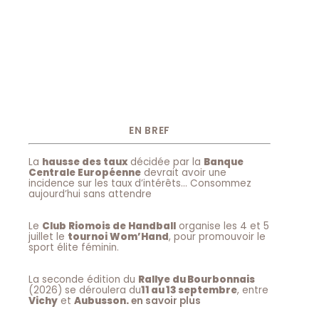
EN BREF
La
hausse des taux
décidée par la
Banque
Centrale Européenne
devrait avoir une
incidence sur les taux d’intérêts… Consommez
aujourd’hui sans attendre
Le
Club Riomois de Handball
organise les 4 et 5
juillet le
tournoi Wom’Hand
, pour promouvoir le
sport élite féminin.
La seconde édition du
Rallye du Bourbonnais
(2026) se déroulera du
11 au 13 septembre
, entre
Vichy
et
Aubusson.
en savoir plus