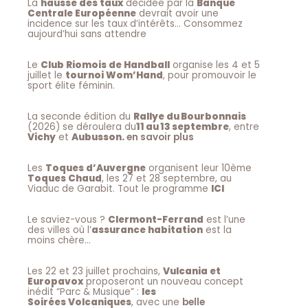
La
hausse des taux
décidée par la
Banque
Centrale Européenne
devrait avoir une
incidence sur les taux d’intérêts… Consommez
aujourd’hui sans attendre
Le
Club Riomois de Handball
organise les 4 et 5
juillet le
tournoi Wom’Hand
, pour promouvoir le
sport élite féminin.
La seconde édition du
Rallye du Bourbonnais
(2026) se déroulera du
11 au 13 septembre
, entre
Vichy
et
Aubusson.
en savoir plus
Les
Toques d’Auvergne
organisent leur 10ème
Toques Chaud
, les 27 et 28 septembre, au
Viaduc de Garabit. Tout le programme
ICI
Le saviez-vous ?
Clermont-Ferrand
est l’une
des villes où l’
assurance habitation
est la
moins chère…
Les 22 et 23 juillet prochains,
Vulcania et
Europavox
proposeront un nouveau concept
inédit “Parc & Musique” :
les
Soirées Volcaniques
, avec une
belle