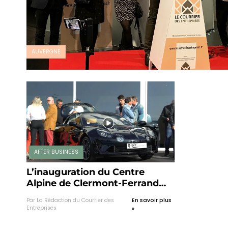
AUVERGNE
AFTER BUSINESS
L’inauguration du Centre
Alpine de Clermont-Ferrand
explose les compteurs !
Par La Rédaction du Courrier des
En savoir plus
Entreprises
»