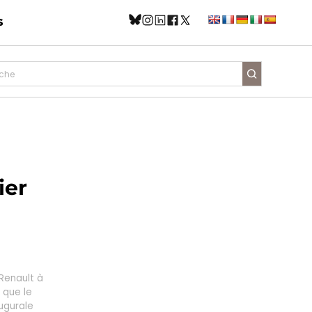
s
ier
Renault à
 que le
augurale