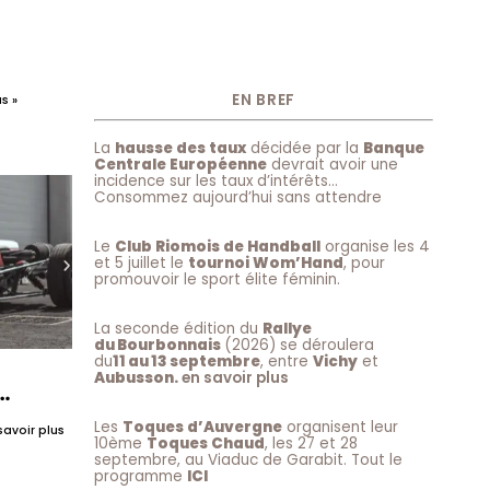
EN BREF
s »
La
hausse des taux
décidée par la
Banque
Centrale Européenne
devrait avoir une
incidence sur les taux d’intérêts…
Consommez aujourd’hui sans attendre
Le
Club Riomois de Handball
organise les 4
et 5 juillet le
tournoi Wom’Hand
, pour
promouvoir le sport élite féminin.
La seconde édition du
Rallye
du Bourbonnais
(2026) se déroulera
du
11 au 13 septembre
, entre
Vichy
et
Aubusson.
en savoir plus
ge ?
Les
Toques d’Auvergne
organisent leur
savoir plus
10ème
Toques Chaud
, les 27 et 28
septembre, au Viaduc de Garabit. Tout le
programme
ICI