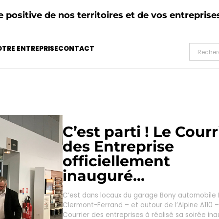
 positive de nos territoires et de vos entreprise
TRE ENTREPRISE
CONTACT
C’est parti ! Le Courr
des Entreprise
officiellement
inauguré…
C’est dans locaux du garage Bony automobile 
Clermont-Ferrand – et autour de l’Alpine A110 –
Courrier des entreprises à réalisé sa soirée in