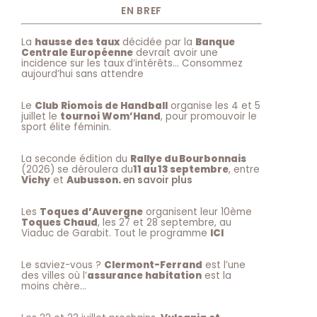
EN BREF
La
hausse des taux
décidée par la
Banque
Centrale Européenne
devrait avoir une
incidence sur les taux d’intérêts… Consommez
aujourd’hui sans attendre
Le
Club Riomois de Handball
organise les 4 et 5
juillet le
tournoi Wom’Hand
, pour promouvoir le
sport élite féminin.
La seconde édition du
Rallye du Bourbonnais
(2026) se déroulera du
11 au 13 septembre
, entre
Vichy
et
Aubusson.
en savoir plus
Les
Toques d’Auvergne
organisent leur 10ème
Toques Chaud
, les 27 et 28 septembre, au
Viaduc de Garabit. Tout le programme
ICI
Le saviez-vous ?
Clermont-Ferrand
est l’une
des villes où l’
assurance habitation
est la
moins chère…