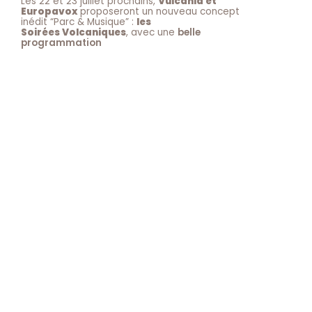
Les 22 et 23 juillet prochains,
Vulcania et
Europavox
proposeront un nouveau concept
inédit “Parc & Musique” :
les
Soirées Volcaniques
, avec une
belle
programmation