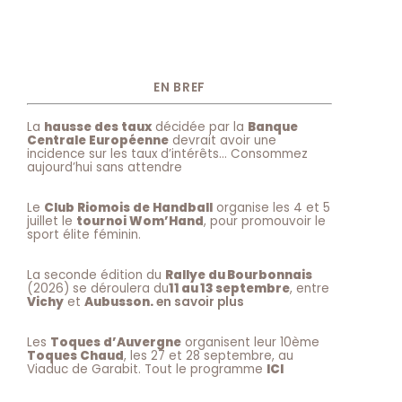
EN BREF
La
hausse des taux
décidée par la
Banque
Centrale Européenne
devrait avoir une
incidence sur les taux d’intérêts… Consommez
aujourd’hui sans attendre
Le
Club Riomois de Handball
organise les 4 et 5
juillet le
tournoi Wom’Hand
, pour promouvoir le
sport élite féminin.
La seconde édition du
Rallye du Bourbonnais
(2026) se déroulera du
11 au 13 septembre
, entre
Vichy
et
Aubusson.
en savoir plus
Les
Toques d’Auvergne
organisent leur 10ème
Toques Chaud
, les 27 et 28 septembre, au
Viaduc de Garabit. Tout le programme
ICI