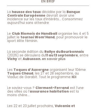
EN BREF
La
hausse des taux
décidée par la
Banque
Centrale Européenne
devrait avoir une
incidence sur les taux d’intérêts… Consommez
aujourd’hui sans attendre
Le
Club Riomois de Handball
organise les 4 et 5
juillet le
tournoi Wom’Hand
, pour promouvoir le
sport élite féminin.
La seconde édition du
Rallye du Bourbonnais
(2026) se déroulera du
11 au 13 septembre
, entre
Vichy
et
Aubusson.
en savoir plus
Les
Toques d’Auvergne
organisent leur 10ème
Toques Chaud
, les 27 et 28 septembre, au
Viaduc de Garabit. Tout le programme
ICI
Le saviez-vous ?
Clermont-Ferrand
est l’une
des villes où l’
assurance habitation
est la
moins chère…
Les 22 et 23 juillet prochains,
Vulcania et