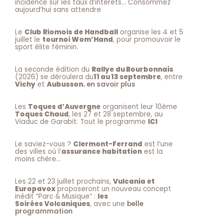
incidence sur les taux d’intérêts… Consommez
aujourd’hui sans attendre
Le
Club Riomois de Handball
organise les 4 et 5
juillet le
tournoi Wom’Hand
, pour promouvoir le
sport élite féminin.
La seconde édition du
Rallye du Bourbonnais
(2026) se déroulera du
11 au 13 septembre
, entre
Vichy
et
Aubusson.
en savoir plus
Les
Toques d’Auvergne
organisent leur 10ème
Toques Chaud
, les 27 et 28 septembre, au
Viaduc de Garabit. Tout le programme
ICI
Le saviez-vous ?
Clermont-Ferrand
est l’une
des villes où l’
assurance habitation
est la
moins chère…
Les 22 et 23 juillet prochains,
Vulcania et
Europavox
proposeront un nouveau concept
inédit “Parc & Musique” :
les
Soirées Volcaniques
, avec une
belle
programmation