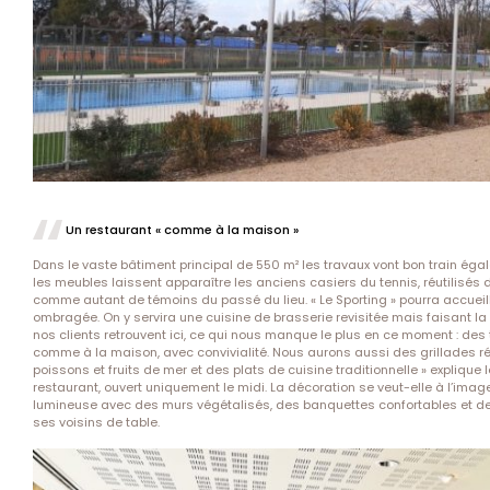
Un restaurant « comme à la maison »
Dans le vaste bâtiment principal de 550 m² les travaux vont bon train égal
les meubles laissent apparaître les anciens casiers du tennis, réutilisés 
comme autant de témoins du passé du lieu. « Le Sporting » pourra accueill
ombragée. On y servira une cuisine de brasserie revisitée mais faisant la
nos clients retrouvent ici, ce qui nous manque le plus en ce moment : des 
comme à la maison, avec convivialité. Nous aurons aussi des grillades ré
poissons et fruits de mer et des plats de cuisine traditionnelle » explique 
restaurant, ouvert uniquement le midi. La décoration se veut-elle à l’imag
lumineuse avec des murs végétalisés, des banquettes confortables et de 
ses voisins de table.