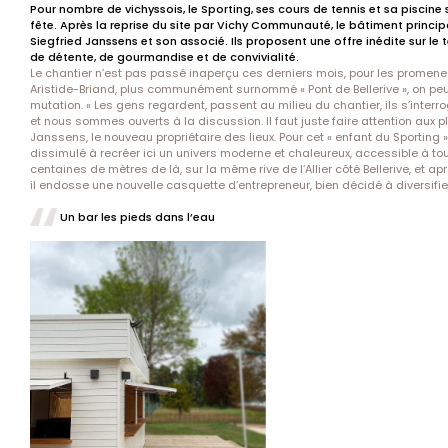
Pour nombre de vichyssois, le Sporting, ses cours de tennis et sa piscin
fête. Après la reprise du site par Vichy Communauté, le bâtiment princip
Siegfried Janssens et son associé. Ils proposent une offre inédite sur le
de détente, de gourmandise et de convivialité.
Le chantier n’est pas passé inaperçu ces derniers mois, pour les promeneur
Aristide-Briand, plus communément surnommé « Pont de Bellerive », on peu
mutation. « Les gens regardent, passent au milieu du chantier, ils s’inter
et nous sommes ouverts à la discussion. Il faut juste faire attention aux 
Janssens, le nouveau propriétaire des lieux. Pour cet « enfant du Sporting » q
dissimulé à recréer ici un univers moderne et chaleureux, accessible à to
centaines de mètres de là, sur la même rive de l’Allier côté Bellerive, et a
il endosse une nouvelle casquette d’entrepreneur, bien décidé à diversifier 
Un bar les pieds dans l’eau