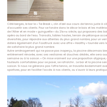
Côté berges, le bar le « Tie Break », clin d’œil aux cours de tennis juste à 
d’accueillir ses clients. Pour se fondre dans le décor le bois et les matéria
de l’Allier et en mode « guinguette » du 21
siècle, qui proposera des b
ème
apéro au bord de l’eau. Transats, tables hautes, terrain de pétanque acce
diversifiés, pour répondre aux attentes du plus grand nombre, pour un ver
dotera également d’un Foodtruck avec une offre « Healthy » tournée vers
de satisfaire le plus grand nombre.
Autre aménagement qui ne passe pas inaperçu, la piscine désormais bien vi
entièrement rénovée, avec ses vestiaires et douches dédiés, elle sera ouv
semaine ou à la saison. « On mise vraiment sur une proposition atypique, 
fauteuils confortables pour se poser, se rafraîchir… Le bar et la piscine se
saison. Si nous ne gérerons pas l’offre tennis, on travaille évidemment 
sportives, pour en faciliter l’accès à nos clients, ou s’ouvrir à leurs pratiq