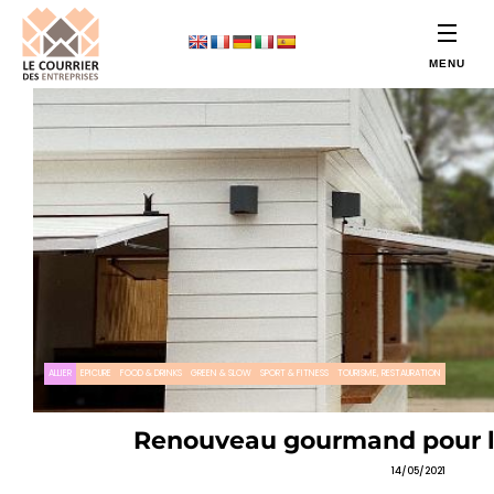
ALLIER
EPICURE
FOOD & DRINKS
GREEN & SLOW
SPORT & FITNESS
TOURISME, RESTAURATION
Renouveau gourmand pour l
14/05/2021