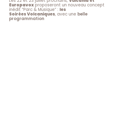
Les 22 et 23 juillet prochains,
Vulcania et
Europavox
proposeront un nouveau concept
inédit “Parc & Musique” :
les
Soirées Volcaniques
, avec une
belle
programmation