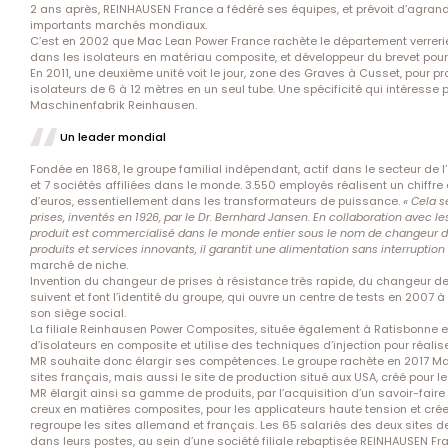
2 ans après, REINHAUSEN France a fédéré ses équipes, et prévoit d’agrand
importants marchés mondiaux.
C’est en 2002 que Mac Lean Power France rachète le département verrerie
dans les isolateurs en matériau composite, et développeur du brevet pour l
En 2011, une deuxième unité voit le jour, zone des Graves à Cusset, pour p
isolateurs de 6 à 12 mètres en un seul tube. Une spécificité qui intéresse 
Maschinenfabrik Reinhausen.
Un leader mondial
Fondée en 1868, le groupe familial indépendant, actif dans le secteur de l’
et 7 sociétés affiliées dans le monde. 3.550 employés réalisent un chiffre
d’euros, essentiellement dans les transformateurs de puissance.
« Cela s
prises, inventés en 1926, par le Dr. Bernhard Jansen. En collaboration avec l
produit est commercialisé dans le monde entier sous le nom de changeur d
produits et services innovants, il garantit une alimentation sans interruption 
marché de niche.
Invention du changeur de prises à résistance très rapide, du changeur de 
suivent et font l’identité du groupe, qui ouvre un centre de tests en 2007 
son siège social.
La filiale Reinhausen Power Composites, située également à Ratisbonne en
d’isolateurs en composite et utilise des techniques d’injection pour réalis
MR souhaite donc élargir ses compétences. Le groupe rachète en 2017 M
sites français, mais aussi le site de production situé aux USA, créé pour 
MR élargit ainsi sa gamme de produits, par l’acquisition d’un savoir-faire
creux en matières composites, pour les applicateurs haute tension et cré
regroupe les sites allemand et français. Les 65 salariés des deux sites 
dans leurs postes, au sein d’une société filiale rebaptisée REINHAUSEN Fra