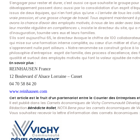
S’engager pour rester et durer, c’est aussi ce que souhaite le groupe pour 
développement passent donc aussi par la consolidation d’un esprit d’équ
issus de deux équipes, qui n’en font plus qu’une.
« L’arrivée de tous les co
vraie pression, et une grosse charge de travail. Tous aspirent maintenant à p
avons la chance d’avoir des employés motivés, à nous de les aider avec bienv
leur montée régulière en compétences »,
insiste le directeur du site, qu
d’inauguration, tournée vers eux et leurs familles.
S’ils sont aujourd’hui 65, le directeur évoque le chiffre de 100 collaborat
qui mise sur une formation interne complète, au cœur d’un métier et d’un 
s’apprennent nulle part ailleurs. « Notre renommée se construit grâce à la
philosophie d’entreprise : esprit de famille, des process d’excellence, des
qualité et surtout des employés motivés qui font la valeur ajoutée de notre
En savoir plus :
REINHAUSEN France
12 Boulevard d’Alsace Lorraine – Cusset
04 70 58 84 20
www.reinhausen.com
Cet article est le fruit d’un partenariat entre le Courrier des Entreprises e
Il est publié dans les
Carnets économiques de Vichy Communauté Dévelo
Rédaction
Bénédicte Rollet
, NOTA Bene pour les carnets économiques de
Vous souhaitez recevoir la lettre d’information des carnets économiques :