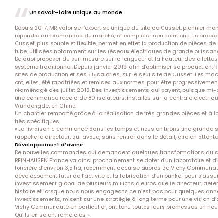
Un savoir-faire unique au monde
Depuis 2017, MR valorise l’expertise unique du site de Cusset, pionnier mo
répondre aux demandes du marché, et compléter ses solutions. Le procédé 
Cusset, plus souple et flexible, permet en effet la production de pièces de 
tube, utilisées notamment sur les réseaux électriques de grande puissan
De quoi proposer du sur-mesure sur la longueur et la hauteur des ailettes
système traditionnel. Depuis janvier 2019, afin d’optimiser sa production
sites de production et ses 65 salariés, sur le seul site de Cusset. Les 
ont, elles, été rapatriées et remises aux normes, pour être progressivement 
réaménagé dès juillet 2018. Des investissements qui payent, puisque mi
une commande record de 80 isolateurs, installés sur la centrale électri
Wundongde, en Chine.
Un chantier remporté grâce à la réalisation de très grandes pièces et 
très spécifiques.
« La livraison a commencé dans les temps et nous en tirons une grande sat
rappelle le directeur, qui avoue, sans rentrer dans le détail, être en atten
Développement d’avenir
De nouvelles commandes qui demandent quelques transformations du si
REINHAUSEN France va ainsi prochainement se doter d’un laboratoire et d
foncière d’environ 3,5 ha, récemment acquise auprès de Vichy Communauté,
développement futur de l’activité et la fabrication d’un bunker pour s’assu
investissement global de plusieurs millions d’euros que le directeur, défe
histoire et lorsque nous nous engageons ce n’est pas pour quelques anné
investissements, misent sur une stratégie à long terme pour une vision d’
Vichy Communauté en particulier, ont tenu toutes leurs promesses en nous 
Qu’ils en soient remerciés ».