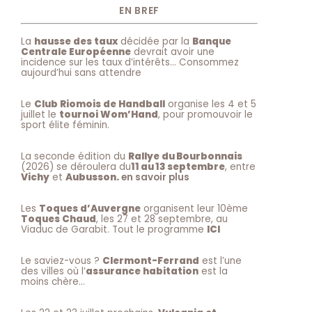
EN BREF
La
hausse des taux
décidée par la
Banque
Centrale Européenne
devrait avoir une
incidence sur les taux d’intérêts… Consommez
aujourd’hui sans attendre
Le
Club Riomois de Handball
organise les 4 et 5
juillet le
tournoi Wom’Hand
, pour promouvoir le
sport élite féminin.
La seconde édition du
Rallye du Bourbonnais
(2026) se déroulera du
11 au 13 septembre
, entre
Vichy
et
Aubusson.
en savoir plus
Les
Toques d’Auvergne
organisent leur 10ème
Toques Chaud
, les 27 et 28 septembre, au
Viaduc de Garabit. Tout le programme
ICI
Le saviez-vous ?
Clermont-Ferrand
est l’une
des villes où l’
assurance habitation
est la
moins chère…