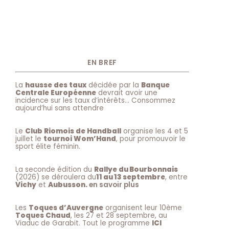
EN BREF
La
hausse des taux
décidée par la
Banque
Centrale Européenne
devrait avoir une
incidence sur les taux d’intérêts… Consommez
aujourd’hui sans attendre
Le
Club Riomois de Handball
organise les 4 et 5
juillet le
tournoi Wom’Hand
, pour promouvoir le
sport élite féminin.
La seconde édition du
Rallye du Bourbonnais
(2026) se déroulera du
11 au 13 septembre
, entre
Vichy
et
Aubusson.
en savoir plus
Les
Toques d’Auvergne
organisent leur 10ème
Toques Chaud
, les 27 et 28 septembre, au
Viaduc de Garabit. Tout le programme
ICI