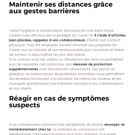
Maintenir ses distances grâce
aux gestes barrières
Outre l’hygiène, la distanciation physique est une autre façon
simple mais efficace de se protéger du Covid-19.
À l’aide d’affiches
bien placées, rappelez à vos collaborateurs
d’éviter tout contact
physique. Tous les employés doivent renoncer aux poignées de
mains, aux accolades et aux embrassades pour se saluer et tenter
de se tenir à deux mètres les uns des autres.
Si le contact avec les clients ou l’étroitesse des lieux ne permettent
pas de respecter ces distances, des
mesures de protection
supplémentaires
sont absolument nécessaires. Des parois en
plexiglas ou autres parois de protection amovibles vous permettent
de remédier facilement à la situation. De même, les visières et les
masques garantissent
une meilleure sécurité à vos collaborateurs
et vos clients
.
Réagir en cas de symptômes
suspects
Si un collaborateur présente des symptômes de rhume,
renvoyez-le
immédiatement chez lui
. La maladie du coronavirus est
extrêmement contagieuse, mieux vaut donc prévenir que guérir.