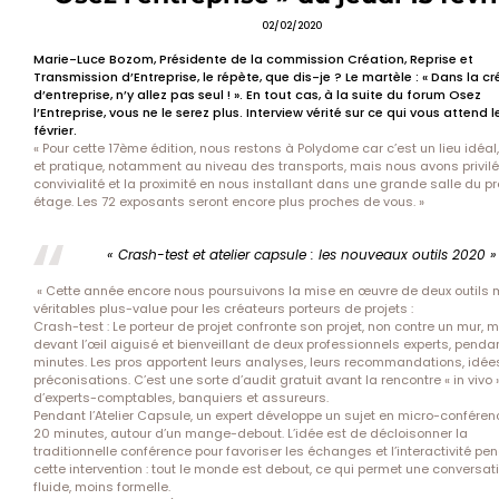
02/02/2020
Marie-Luce Bozom, Présidente de la commission Création, Reprise et
Transmission d’Entreprise, le répète, que dis-je ? Le martèle : « Dans la c
d’entreprise, n’y allez pas seul ! ». En tout cas, à la suite du forum Osez
l’Entreprise, vous ne le serez plus. Interview vérité sur ce qui vous attend l
février.
« Pour cette 17ème édition, nous restons à Polydome car c’est un lieu idéal,
et pratique, notamment au niveau des transports, mais nous avons privilé
convivialité et la proximité en nous installant dans une grande salle du p
étage. Les 72 exposants seront encore plus proches de vous. »
« Crash-test et atelier capsule : les nouveaux outils 2020 »
« Cette année encore nous poursuivons la mise en œuvre de deux outils 
véritables plus-value pour les créateurs porteurs de projets :
Crash-test : Le porteur de projet confronte son projet, non contre un mur, 
devant l’œil aiguisé et bienveillant de deux professionnels experts, penda
minutes. Les pros apportent leurs analyses, leurs recommandations, idée
préconisations. C’est une sorte d’audit gratuit avant la rencontre « in vivo 
d’experts-comptables, banquiers et assureurs.
Pendant l’Atelier Capsule, un expert développe un sujet en micro-confére
20 minutes, autour d’un mange-debout. L’idée est de décloisonner la
traditionnelle conférence pour favoriser les échanges et l’interactivité pe
cette intervention : tout le monde est debout, ce qui permet une conversat
fluide, moins formelle.