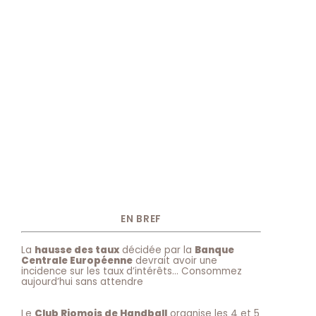
EN BREF
La
hausse des taux
décidée par la
Banque
Centrale Européenne
devrait avoir une
incidence sur les taux d’intérêts… Consommez
aujourd’hui sans attendre
Le
Club Riomois de Handball
organise les 4 et 5