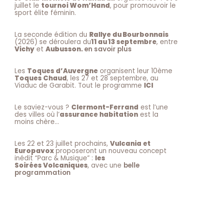
juillet le
tournoi Wom’Hand
, pour promouvoir le
sport élite féminin.
La seconde édition du
Rallye du Bourbonnais
(2026) se déroulera du
11 au 13 septembre
, entre
Vichy
et
Aubusson.
en savoir plus
Les
Toques d’Auvergne
organisent leur 10ème
Toques Chaud
, les 27 et 28 septembre, au
Viaduc de Garabit. Tout le programme
ICI
Le saviez-vous ?
Clermont-Ferrand
est l’une
des villes où l’
assurance habitation
est la
moins chère…
Les 22 et 23 juillet prochains,
Vulcania et
Europavox
proposeront un nouveau concept
inédit “Parc & Musique” :
les
Soirées Volcaniques
, avec une
belle
programmation