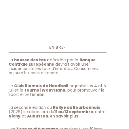
EN BREF
La
hausse des taux
décidée par la
Banque
Centrale Européenne
devrait avoir une
incidence sur les taux d’intérêts… Consommez
aujourd’hui sans attendre
Le
Club Riomois de Handball
organise les 4 et 5
juillet le
tournoi Wom’Hand
, pour promouvoir le
sport élite féminin.
La seconde édition du
Rallye du Bourbonnais
(2026) se déroulera du
11 au 13 septembre
, entre
Vichy
et
Aubusson.
en savoir plus