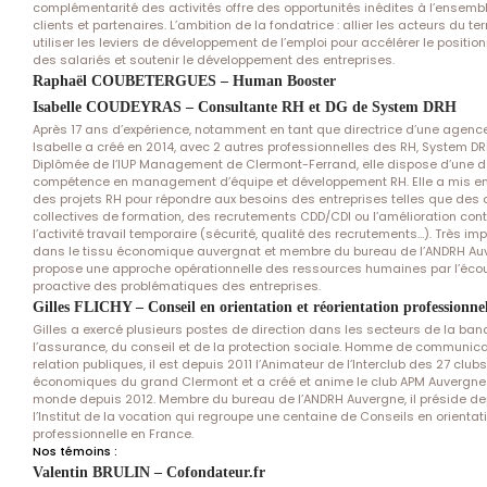
complémentarité des activités offre des opportunités inédites à l’ensemb
clients et partenaires. L’ambition de la fondatrice : allier les acteurs du terr
utiliser les leviers de développement de l’emploi pour accélérer le positi
des salariés et soutenir le développement des entreprises.
Raphaël COUBETERGUES – Human Booster
Isabelle COUDEYRAS – Consultante RH et DG de System DRH
Après 17 ans d’expérience, notamment en tant que directrice d’une agence 
Isabelle a créé en 2014, avec 2 autres professionnelles des RH, System DR
Diplômée de l’IUP Management de Clermont-Ferrand, elle dispose d’une 
compétence en management d’équipe et développement RH. Elle a mis e
des projets RH pour répondre aux besoins des entreprises telles que des 
collectives de formation, des recrutements CDD/CDI ou l’amélioration con
l’activité travail temporaire (sécurité, qualité des recrutements…). Très im
dans le tissu économique auvergnat et membre du bureau de l’ANDRH Auv
propose une approche opérationnelle des ressources humaines par l’éco
proactive des problématiques des entreprises.
Gilles FLICHY – Conseil en orientation et réorientation professionnel
Gilles a exercé plusieurs postes de direction dans les secteurs de la ban
l’assurance, du conseil et de la protection sociale. Homme de communica
relation publiques, il est depuis 2011 l’Animateur de l’Interclub des 27 clubs
économiques du grand Clermont et a créé et anime le club APM Auvergn
monde depuis 2012. Membre du bureau de l’ANDRH Auvergne, il préside de
l’Institut de la vocation qui regroupe une centaine de Conseils en orientat
professionnelle en France.
Nos témoins :
Valentin BRULIN – Cofondateur.fr