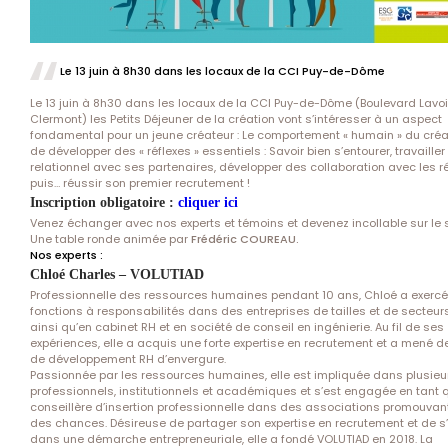
Le 13 juin à 8h30 dans les locaux de la CCI Puy-de-Dôme
Le 13 juin à 8h30 dans les locaux de la CCI Puy-de-Dôme (Boulevard Lavoi
Clermont) les Petits Déjeuner de la création vont s’intéresser à un aspect
fondamental pour un jeune créateur : Le comportement « humain » du créa
de développer des « réflexes » essentiels : Savoir bien s’entourer, travailler
relationnel avec ses partenaires, développer des collaboration avec les r
puis… réussir son premier recrutement !
Inscription obligatoire :
cliquer ici
Venez échanger avec nos experts et témoins et devenez incollable sur le s
Une table ronde animée par
Frédéric COUREAU.
Nos experts :
Chloé Charles – VOLUTIAD
Professionnelle des ressources humaines pendant 10 ans, Chloé a exerc
fonctions à responsabilités dans des entreprises de tailles et de secteur
ainsi qu’en cabinet RH et en société de conseil en ingénierie. Au fil de ses
expériences, elle a acquis une forte expertise en recrutement et a mené d
de développement RH d’envergure.
Passionnée par les ressources humaines, elle est impliquée dans plusieu
professionnels, institutionnels et académiques et s’est engagée en tant 
conseillère d’insertion professionnelle dans des associations promouvant 
des chances. Désireuse de partager son expertise en recrutement et de s’
dans une démarche entrepreneuriale, elle a fondé VOLUTIAD en 2018. La