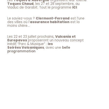
Les
Toques d’Auvergne
organisent leur 10ème
Toques Chaud
, les 27 et 28 septembre, au
Viaduc de Garabit. Tout le programme
ICI
Le saviez-vous ?
Clermont-Ferrand
est l’une
des villes où l’
assurance habitation
est la
moins chère…
Les 22 et 23 juillet prochains,
Vulcania et
Europavox
proposeront un nouveau concept
inédit “Parc & Musique” :
les
Soirées Volcaniques
, avec une
belle
programmation