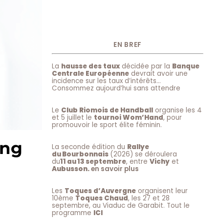
EN BREF
La
hausse des taux
décidée par la
Banque
Centrale Européenne
devrait avoir une
incidence sur les taux d’intérêts…
Consommez aujourd’hui sans attendre
Le
Club Riomois de Handball
organise les 4
et 5 juillet le
tournoi Wom’Hand
, pour
promouvoir le sport élite féminin.
ing
La seconde édition du
Rallye
du Bourbonnais
(2026) se déroulera
du
11 au 13 septembre
, entre
Vichy
et
Aubusson.
en savoir plus
Les
Toques d’Auvergne
organisent leur
10ème
Toques Chaud
, les 27 et 28
septembre, au Viaduc de Garabit. Tout le
programme
ICI