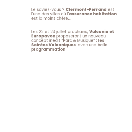
Le saviez-vous ?
Clermont-Ferrand
est
l’une des villes où l’
assurance habitation
est la moins chère…
Les 22 et 23 juillet prochains,
Vulcania et
Europavox
proposeront un nouveau
concept inédit “Parc & Musique” :
les
Soirées Volcaniques
, avec une
belle
programmation