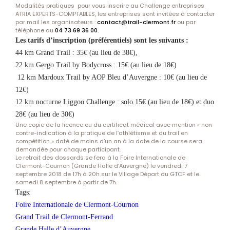
Modalités pratiques pour vous inscrire au Challenge entreprises
ATRIA EXPERTS-COMPTABLES, les entreprises sont invitées à contacter
par mail les organisateurs :
contact@trail-clermont.fr
ou par
téléphone au
04 73 69 36 00.
Les tarifs d’inscription (préférentiels) sont les suivants :
44 km Grand Trail : 35€ (au lieu de 38€),
22 km Gergo Trail by Bodycross : 15€ (au lieu de 18€)
12 km Mardoux Trail by AOP Bleu d’Auvergne : 10€ (au lieu de
12€)
12 km nocturne Liggoo Challenge : solo 15€ (au lieu de 18€) et duo
28€ (au lieu de 30€)
Une copie de la licence ou du certificat médical avec mention « non
contre-indication à la pratique de l’athlétisme et du trail en
compétition » daté de moins d’un an à la date de la course sera
demandée pour chaque participant.
Le retrait des dossards se fera à la Foire Internationale de
Clermont-Cournon (Grande Halle d’Auvergne) le vendredi 7
septembre 2018 de 17h à 20h sur le Village Départ du GTCF et le
samedi 8 septembre à partir de 7h.
Tags:
Foire Internationale de Clermont-Cournon
Grand Trail de Clermont-Ferrand
Grande Halle d’Auvergne