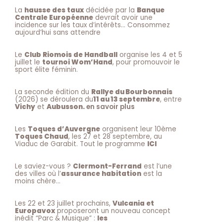
La
hausse des taux
décidée par la
Banque
Centrale Européenne
devrait avoir une
incidence sur les taux d’intérêts… Consommez
aujourd’hui sans attendre
Le
Club Riomois de Handball
organise les 4 et 5
juillet le
tournoi Wom’Hand
, pour promouvoir le
sport élite féminin.
La seconde édition du
Rallye du Bourbonnais
(2026) se déroulera du
11 au 13 septembre
, entre
Vichy
et
Aubusson.
en savoir plus
Les
Toques d’Auvergne
organisent leur 10ème
Toques Chaud
, les 27 et 28 septembre, au
Viaduc de Garabit. Tout le programme
ICI
Le saviez-vous ?
Clermont-Ferrand
est l’une
des villes où l’
assurance habitation
est la
moins chère…
Les 22 et 23 juillet prochains,
Vulcania et
Europavox
proposeront un nouveau concept
inédit “Parc & Musique” :
les