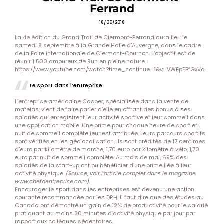
Ferrand
18/06/2018
La 4e édition du Grand Trail de Clermont-Ferrand aura lieu le
samedi 8 septembre à la Grande Halle d’Auvergne, dans le cadre
de la Foire Internationale de Clermont-Cournon. L’objectif est de
réunir 1 500 amoureux de Run en pleine nature.
https://www.youtube.com/watch?time_continue=1&v=VWFpFBfGxVo
Le sport dans l’entreprise
L’entreprise américaine Casper, spécialisée dans la vente de
matelas, vient de faire parler d’elle en offrant des bonus à ses
salariés qui enregistrent leur activité sportive et leur sommeil dans
une application mobile. Une prime pour chaque heure de sport et
nuit de sommeil complète leur est attribuée. Leurs parcours sportifs
sont vérifiés en les géolocalisation. Ils sont crédités de 17 centimes
d’euro par kilomètre de marche, 1,70 euro par kilomètre à vélo, 1,70
euro par nuit de sommeil complète. Au mois de mai, 69% des
salariés de la start-up ont pu bénéficier d’une prime liée à leur
activité physique.
(Source, voir l’article complet dans le magazine
www.chefdentreprise.com
).
Encourager le sport dans les entreprises est devenu une action
courante recommandée par les DRH. Il faut dire que des études au
Canada ont démontré un gain de 12% de productivité pour le salarié
pratiquant au moins 30 minutes d’activité physique par jour par
rapport aux collègues sédentaires.