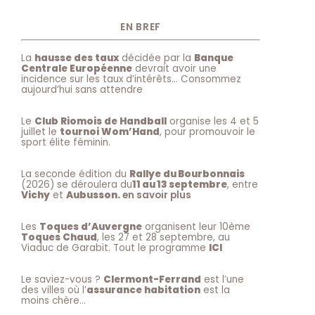
EN BREF
La
hausse des taux
décidée par la
Banque
Centrale Européenne
devrait avoir une
incidence sur les taux d’intérêts… Consommez
aujourd’hui sans attendre
Le
Club Riomois de Handball
organise les 4 et 5
juillet le
tournoi Wom’Hand
, pour promouvoir le
sport élite féminin.
La seconde édition du
Rallye du Bourbonnais
(2026) se déroulera du
11 au 13 septembre
, entre
Vichy
et
Aubusson.
en savoir plus
Les
Toques d’Auvergne
organisent leur 10ème
Toques Chaud
, les 27 et 28 septembre, au
Viaduc de Garabit. Tout le programme
ICI
Le saviez-vous ?
Clermont-Ferrand
est l’une
des villes où l’
assurance habitation
est la
moins chère…