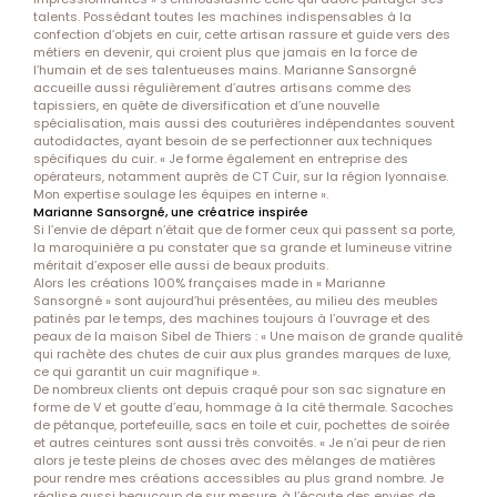
talents. Possédant toutes les machines indispensables à la
confection d’objets en cuir, cette artisan rassure et guide vers des
métiers en devenir, qui croient plus que jamais en la force de
l’humain et de ses talentueuses mains. Marianne Sansorgné
accueille aussi régulièrement d’autres artisans comme des
tapissiers, en quête de diversification et d’une nouvelle
spécialisation, mais aussi des couturières indépendantes souvent
autodidactes, ayant besoin de se perfectionner aux techniques
spécifiques du cuir. « Je forme également en entreprise des
opérateurs, notamment auprès de CT Cuir, sur la région lyonnaise.
Mon expertise soulage les équipes en interne ».
Marianne Sansorgné, une créatrice inspirée
Si l’envie de départ n’était que de former ceux qui passent sa porte,
la maroquinière a pu constater que sa grande et lumineuse vitrine
méritait d’exposer elle aussi de beaux produits.
Alors les créations 100% françaises made in « Marianne
Sansorgné » sont aujourd’hui présentées, au milieu des meubles
patinés par le temps, des machines toujours à l’ouvrage et des
peaux de la maison Sibel de Thiers : « Une maison de grande qualité
qui rachète des chutes de cuir aux plus grandes marques de luxe,
ce qui garantit un cuir magnifique ».
De nombreux clients ont depuis craqué pour son sac signature en
forme de V et goutte d’eau, hommage à la cité thermale. Sacoches
de pétanque, portefeuille, sacs en toile et cuir, pochettes de soirée
et autres ceintures sont aussi très convoités. « Je n’ai peur de rien
alors je teste pleins de choses avec des mélanges de matières
pour rendre mes créations accessibles au plus grand nombre. Je
réalise aussi beaucoup de sur mesure, à l’écoute des envies de