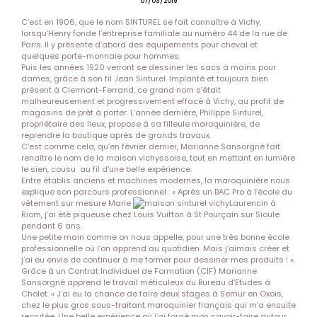
07/03/2019
C’est en 1906, que le nom SINTUREL se fait connaître à Vichy,
lorsqu’Henry fonde l’entreprise familiale au numéro 44 de la rue de
Paris. Il y présente d’abord des équipements pour cheval et
quelques porte-monnaie pour hommes.
Puis les années 1920 verront se dessiner les sacs à mains pour
dames, grâce à son fil Jean Sinturel. Implanté et toujours bien
présent à Clermont-Ferrand, ce grand nom s’était
malheureusement et progressivement effacé à Vichy, au profit de
magasins de prêt à porter. L’année dernière, Philippe Sinturel,
propriétaire des lieux, propose à sa filleule maroquinière, de
reprendre la boutique après de grands travaux.
C’est comme cela, qu’en février dernier, Marianne Sansorgné fait
renaître le nom de la maison vichyssoise, tout en mettant en lumière
le sien, cousu au fil d’une belle expérience.
Entre établis anciens et machines modernes, la maroquinière nous
explique son parcours professionnel : « Après un BAC Pro à l’école du
vêtement sur mesure Marie
Laurencin à
Riom, j’ai été piqueuse chez Louis Vuitton à St Pourçain sur Sioule
pendant 6 ans.
Une petite main comme on nous appelle, pour une très bonne école
professionnelle où l’on apprend au quotidien. Mais j’aimais créer et
j’ai eu envie de continuer à me former pour dessiner mes produits ! ».
Grâce à un Contrat Individuel de Formation (CIF) Marianne
Sansorgné apprend le travail méticuleux du Bureau d’Etudes à
Cholet. « J’ai eu la chance de faire deux stages à Semur en Oxois,
chez le plus gros sous-traitant maroquinier français qui m’a ensuite
recrutée. Une belle expérience où j’ai forgé mon savoir-faire autour