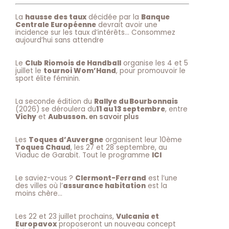
La
hausse des taux
décidée par la
Banque
Centrale Européenne
devrait avoir une
incidence sur les taux d’intérêts… Consommez
aujourd’hui sans attendre
Le
Club Riomois de Handball
organise les 4 et 5
juillet le
tournoi Wom’Hand
, pour promouvoir le
sport élite féminin.
La seconde édition du
Rallye du Bourbonnais
(2026) se déroulera du
11 au 13 septembre
, entre
Vichy
et
Aubusson.
en savoir plus
Les
Toques d’Auvergne
organisent leur 10ème
Toques Chaud
, les 27 et 28 septembre, au
Viaduc de Garabit. Tout le programme
ICI
Le saviez-vous ?
Clermont-Ferrand
est l’une
des villes où l’
assurance habitation
est la
moins chère…
Les 22 et 23 juillet prochains,
Vulcania et
Europavox
proposeront un nouveau concept