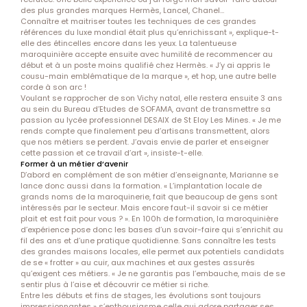
des plus grandes marques Hermès, Lancel, Chanel…
Connaître et maitriser toutes les techniques de ces grandes
références du luxe mondial était plus qu’enrichissant », explique-t-
elle des étincelles encore dans les yeux. La talentueuse
maroquinière accepte ensuite avec humilité de recommencer au
début et à un poste moins qualifié chez Hermès. « J’y ai appris le
cousu-main emblématique de la marque », et hop, une autre belle
corde à son arc !
Voulant se rapprocher de son Vichy natal, elle restera ensuite 3 ans
au sein du Bureau d’Etudes de SOFAMA, avant de transmettre sa
passion au lycée professionnel DESAIX de St Eloy Les Mines. « Je me
rends compte que finalement peu d’artisans transmettent, alors
que nos métiers se perdent. J’avais envie de parler et enseigner
cette passion et ce travail d’art », insiste-t-elle.
Former à un métier d’avenir
D’abord en complément de son métier d’enseignante, Marianne se
lance donc aussi dans la formation. « L’implantation locale de
grands noms de la maroquinerie, fait que beaucoup de gens sont
intéressés par le secteur. Mais encore faut-il savoir si ce métier
plait et est fait pour vous ? ». En 100h de formation, la maroquinière
d’expérience pose donc les bases d’un savoir-faire qui s’enrichit au
fil des ans et d’une pratique quotidienne. Sans connaître les tests
des grandes maisons locales, elle permet aux potentiels candidats
de se « frotter » au cuir, aux machines et aux gestes assurés
qu’exigent ces métiers. « Je ne garantis pas l’embauche, mais de se
sentir plus à l’aise et découvrir ce métier si riche.
Entre les débuts et fins de stages, les évolutions sont toujours
impressionnantes » s’enthousiasme celle qui adore partager ses