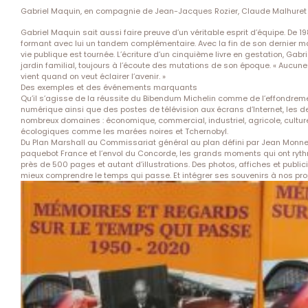
Gabriel Maquin, en compagnie de Jean-Jacques Rozier, Claude Malhuret 
Gabriel Maquin sait aussi faire preuve d’un véritable esprit d’équipe. De 1
formant avec lui un tandem complémentaire. Avec la fin de son dernier ma
vie publique est tournée. L’écriture d’un cinquième livre en gestation, Gab
jardin familial, toujours à l’écoute des mutations de son époque. « Aucune
vient quand on veut éclairer l’avenir. »
Des exemples et des événements marquants
Qu’il s’agisse de la réussite du Bibendum Michelin comme de l’effondreme
numérique ainsi que des postes de télévision aux écrans d’Internet, les 
nombreux domaines : économique, commercial, industriel, agricole, cultu
écologiques comme les marées noires et Tchernobyl.
Du Plan Marshall au Commissariat général au plan défini par Jean Monnet
paquebot France et l’envol du Concorde, les grands moments qui ont rythm
près de 500 pages et autant d’illustrations. Des photos, affiches et publ
mieux comprendre le temps qui passe. Et intégrer ses souvenirs à nos pr