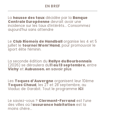
EN BREF
La
hausse des taux
décidée par la
Banque
Centrale Européenne
devrait avoir une
incidence sur les taux d’intérêts… Consommez
aujourd’hui sans attendre
Le
Club Riomois de Handball
organise les 4 et 5
juillet le
tournoi Wom’Hand
, pour promouvoir le
sport élite féminin.
La seconde édition du
Rallye du Bourbonnais
(2026) se déroulera du
11 au 13 septembre
, entre
Vichy
et
Aubusson.
en savoir plus
Les
Toques d’Auvergne
organisent leur 10ème
Toques Chaud
, les 27 et 28 septembre, au
Viaduc de Garabit. Tout le programme
ICI
Le saviez-vous ?
Clermont-Ferrand
est l’une
des villes où l’
assurance habitation
est la
moins chère…