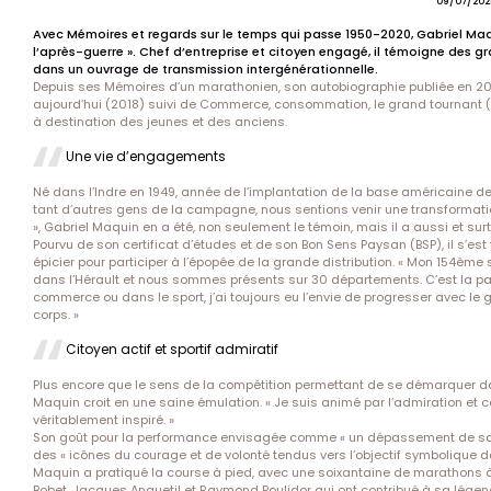
09/07/202
Avec Mémoires et regards sur le temps qui passe 1950-2020, Gabriel Maq
l’après-guerre ». Chef d’entreprise et citoyen engagé, il témoigne de
dans un ouvrage de transmission intergénérationnelle.
Depuis ses Mémoires d’un marathonien, son autobiographie publiée en 20
aujourd’hui (2018) suivi de Commerce, consommation, le grand tournant 
à destination des jeunes et des anciens.
Une vie d’engagements
Né dans l’Indre en 1949, année de l’implantation de la base américaine d
tant d’autres gens de la campagne, nous sentions venir une transformati
», Gabriel Maquin en a été, non seulement le témoin, mais il a aussi et surto
Pourvu de son certificat d’études et de son Bon Sens Paysan (BSP), il s’est
épicier pour participer à l’épopée de la grande distribution. « Mon 154ème
dans l’Hérault et nous sommes présents sur 30 départements. C’est la pas
commerce ou dans le sport, j’ai toujours eu l’envie de progresser avec le go
corps. »
Citoyen actif et sportif admiratif
Plus encore que le sens de la compétition permettant de se démarquer d
Maquin croit en une saine émulation. « Je suis animé par l’admiration et 
véritablement inspiré. »
Son goût pour la performance envisagée comme « un dépassement de soi »
des « icônes du courage et de volonté tendus vers l’objectif symbolique de 
Maquin a pratiqué la course à pied, avec une soixantaine de marathons à
Bobet, Jacques Anquetil et Raymond Poulidor qui ont contribué à sa lége