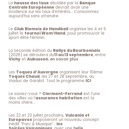
La
hausse des taux
décidée par la
Banque
Centrale Européenne
devrait avoir une
incidence sur les taux d’intérêts… Consommez
aujourd’hui sans attendre
Le
Club Riomois de Handball
organise les 4 et 5
juillet le
tournoi Wom’Hand
, pour promouvoir le
sport élite féminin.
La seconde édition du
Rallye du Bourbonnais
(2026) se déroulera du
11 au 13 septembre
, entre
Vichy
et
Aubusson.
en savoir plus
Les
Toques d’Auvergne
organisent leur 10ème
Toques Chaud
, les 27 et 28 septembre, au
Viaduc de Garabit. Tout le programme
ICI
Le saviez-vous ?
Clermont-Ferrand
est l’une
des villes où l’
assurance habitation
est la
moins chère…
Les 22 et 23 juillet prochains,
Vulcania et
Europavox
proposeront un nouveau concept
inédit “Parc & Musique” :
les
Soirées Volcaniques
, avec une
belle