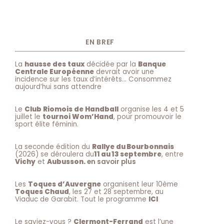
EN BREF
La
hausse des taux
décidée par la
Banque
Centrale Européenne
devrait avoir une
incidence sur les taux d’intérêts… Consommez
aujourd’hui sans attendre
Le
Club Riomois de Handball
organise les 4 et 5
juillet le
tournoi Wom’Hand
, pour promouvoir le
sport élite féminin.
La seconde édition du
Rallye du Bourbonnais
(2026) se déroulera du
11 au 13 septembre
, entre
Vichy
et
Aubusson.
en savoir plus
Les
Toques d’Auvergne
organisent leur 10ème
Toques Chaud
, les 27 et 28 septembre, au
Viaduc de Garabit. Tout le programme
ICI
Le saviez-vous ?
Clermont-Ferrand
est l’une