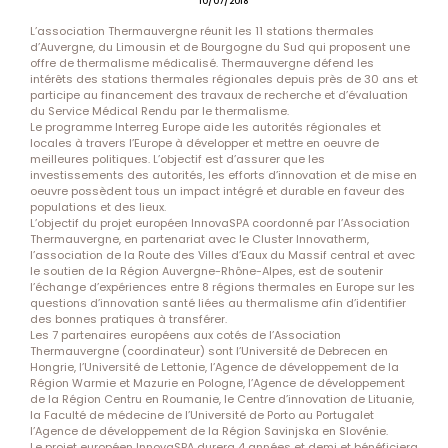
10/07/2018
L’association Thermauvergne réunit les 11 stations thermales
d’Auvergne, du Limousin et de Bourgogne du Sud qui proposent une
offre de thermalisme médicalisé. Thermauvergne défend les
intérêts des stations thermales régionales depuis près de 30 ans et
participe au financement des travaux de recherche et d’évaluation
du Service Médical Rendu par le thermalisme.
Le programme Interreg Europe aide les autorités régionales et
locales à travers l’Europe à développer et mettre en oeuvre de
meilleures politiques. L’objectif est d’assurer que les
investissements des autorités, les efforts d’innovation et de mise en
oeuvre possèdent tous un impact intégré et durable en faveur des
populations et des lieux.
L’objectif du projet européen InnovaSPA coordonné par l’Association
Thermauvergne, en partenariat avec le Cluster Innovatherm,
l’association de la Route des Villes d’Eaux du Massif central et avec
le soutien de la Région Auvergne-Rhône-Alpes, est de soutenir
l’échange d’expériences entre 8 régions thermales en Europe sur les
questions d’innovation santé liées au thermalisme afin d’identifier
des bonnes pratiques à transférer.
Les 7 partenaires européens aux cotés de l’Association
Thermauvergne (coordinateur) sont l’Université de Debrecen en
Hongrie, l’Université de Lettonie, l’Agence de développement de la
Région Warmie et Mazurie en Pologne, l’Agence de développement
de la Région Centru en Roumanie, le Centre d’innovation de Lituanie,
la Faculté de médecine de l’Université de Porto au Portugalet
l’Agence de développement de la Région Savinjska en Slovénie.
Le projet européen InnovaSPA durera 4 années et demi et bénéficiera