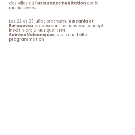
des villes où l’
assurance habitation
est la
moins chère…
Les 22 et 23 juillet prochains,
Vulcania et
Europavox
proposeront un nouveau concept
inédit “Parc & Musique” :
les
Soirées Volcaniques
, avec une
belle
programmation