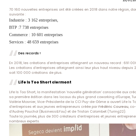
23/07/20
70 160 nouvelles entreprises ont été créées en 2018 dans notre région, d
suivante :
Industrie : 3 162 entreprises,
BTP :7 738 entreprises
Commerce : 10 601 entreprises
Services : 48 659 entreprises
Des records !
En 2018, les créations d’entreprises atteignent un nouveau record : 691 000
Les créations d’entreprises atteignent ainsi leur plus haut niveau depuis 
soit 100 000 créations de plus.
Life Is Too Short clermont
Life Is Too Short, la manifestation ‘nouvelle génération’ consacrée aux créa
sa première édition dans les locaux du plus grand coworking d’Europe, Tu
Valérie Mosnier, Vice-Présidente de la CCI Puy-de-Dôme a ouvert Life Is T
d’entreprises et aux jeunes entrepreneurs créée par
Frédéric Coureau
, co
d’Audrey Pouchol (
Business&You
) et de Tristan Colombet (Turing22).
Toute la journée, plus de 300 créateurs d’entreprises et jeunes entrepren
nombreux experts.