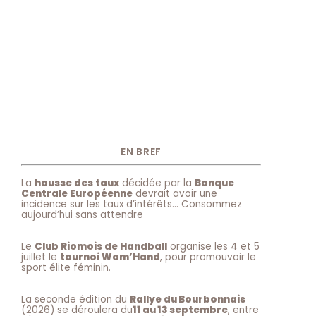
EN BREF
La
hausse des taux
décidée par la
Banque
Centrale Européenne
devrait avoir une
incidence sur les taux d’intérêts… Consommez
aujourd’hui sans attendre
Le
Club Riomois de Handball
organise les 4 et 5
juillet le
tournoi Wom’Hand
, pour promouvoir le
sport élite féminin.
La seconde édition du
Rallye du Bourbonnais
(2026) se déroulera du
11 au 13 septembre
, entre