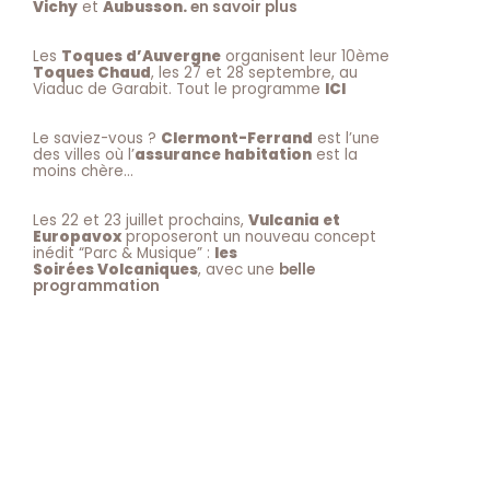
Vichy
et
Aubusson.
en savoir plus
Les
Toques d’Auvergne
organisent leur 10ème
Toques Chaud
, les 27 et 28 septembre, au
Viaduc de Garabit. Tout le programme
ICI
Le saviez-vous ?
Clermont-Ferrand
est l’une
des villes où l’
assurance habitation
est la
moins chère…
Les 22 et 23 juillet prochains,
Vulcania et
Europavox
proposeront un nouveau concept
inédit “Parc & Musique” :
les
Soirées Volcaniques
, avec une
belle
programmation