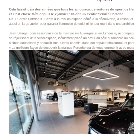
25/02/2019
Cela faisait déjà des années que tous les amoureux de voitures de sport de Ha
et c’est chose faîte depuis le 2 janvier : Ils ont un Centre Service Porsche.
Un « Centre Service » ? c’est à la fois un espace dédié à la découverte, à l’essai et à
aussi un large atelier pour garantir l’entretien de celui-ci, le tout réuni dans une archit
Jean Delage, concessionnaire de la marque en Auvergne et en Limousin, accompagn
se réjouissent d’un si bel espace, idéalement placé au cœur du pôle automobile au no
« Nous souhaitons y accueillir nos clients et amis, dans cet espace chaleureux et par
« La meilleure façon de découvrir la marque Porsche est de vous entretenir avec toute