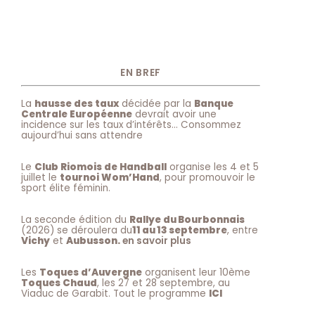
EN BREF
La
hausse des taux
décidée par la
Banque
Centrale Européenne
devrait avoir une
incidence sur les taux d’intérêts… Consommez
aujourd’hui sans attendre
Le
Club Riomois de Handball
organise les 4 et 5
juillet le
tournoi Wom’Hand
, pour promouvoir le
sport élite féminin.
La seconde édition du
Rallye du Bourbonnais
(2026) se déroulera du
11 au 13 septembre
, entre
Vichy
et
Aubusson.
en savoir plus
Les
Toques d’Auvergne
organisent leur 10ème
Toques Chaud
, les 27 et 28 septembre, au
Viaduc de Garabit. Tout le programme
ICI