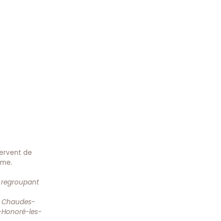
servent de
rme.
e regroupant
, Chaudes-
t-Honoré-les-