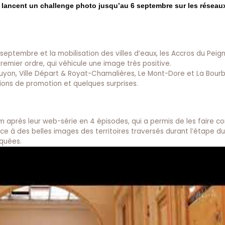
et lancent un challenge photo jusqu’au 6 septembre sur les résea
 septembre et la mobilisation des villes d’eaux, les Accros du Peign
remier ordre, qui véhicule une image très positive.
yon, Ville Départ & Royat-Chamalières, Le Mont-Dore et La Bourbo
tions de promotion et quelques surprises.
ilm après leur web-série en 4 épisodes, qui a permis de les faire co
lace à des belles images des territoires traversés durant l’étape du 
quées.