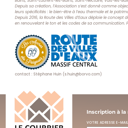
Bains, Saint-Laurent-les-Bains, Saint-Nectaire, Vals-les-Bai
Depuis sa création, l’Association s’est donné comme object
leurs spécificités : le bien-être à l’eau thermale et le patri
Depuis 2016, la Route des Villes d’Eaux déploie le concept de
en renouvelant le ton et les codes de sa communication. P
contact : Stéphane Huin (
s.huin@borvo.com
)
Inscription à la
VOTRE ADRESSE E-MAI