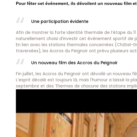
Pour fêter cet événement, ils dévoilent un nouveau film 
Une participation évidente
Afin de montrer la forte identité thermale de l’étape du 11
naturellement choisi d’investir cet événement sportif de p
En lien avec les stations thermales concernées (Châtel-Gu
traversées), les Accros du Peignoir ont prévu plusieurs ac
Un nouveau film des Accros du Peignoir
Fin juillet, les Accros du Peignoir ont dévoilé un nouveau f
L’esprit décalé est toujours là, mais l’humour a laissé la p
septembre et des Thermes de chacune des stations impli