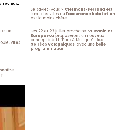
ux sociaux.
Le saviez-vous ?
Clermont-Ferrand
est
l’une des villes où l’
assurance habitation
est la moins chère…
oir ont
Les 22 et 23 juillet prochains,
Vulcania et
Europavox
proposeront un nouveau
concept inédit “Parc & Musique” :
les
ule, villes
Soirées Volcaniques
, avec une
belle
programmation
nnaître.
11