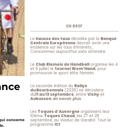
EN BREF
La
hausse des taux
décidée par la
Banque
Centrale Européenne
devrait avoir une
incidence sur les taux d’intérêts…
Consommez aujourd’hui sans attendre
Le
Club Riomois de Handball
organise les 4
et 5 juillet le
tournoi Wom’Hand
, pour
promouvoir le sport élite féminin.
ance
La seconde édition du
Rallye
du Bourbonnais
(2026) se déroulera
du
11 au 13 septembre
, entre
Vichy
et
Aubusson.
en savoir plus
Les
Toques d’Auvergne
organisent leur
10ème
Toques Chaud
, les 27 et 28
septembre, au Viaduc de Garabit. Tout le
 qui concerne
programme
ICI
le.