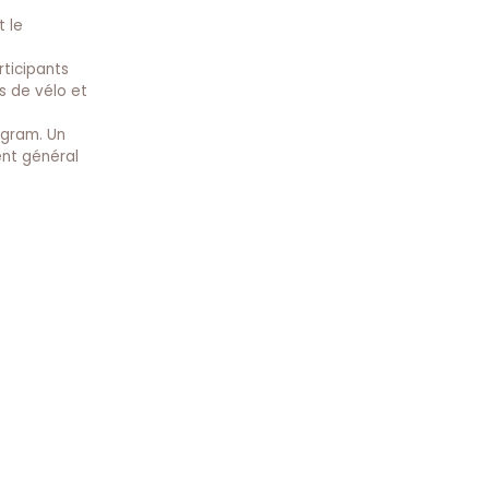
t le
rticipants
es de vélo et
agram. Un
ent général