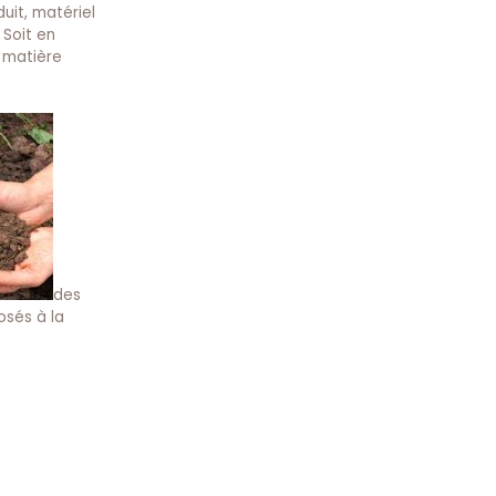
uit, matériel
 Soit en
e matière
des
osés à la