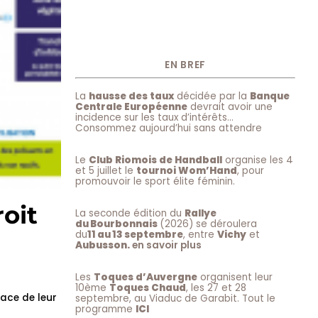
EN BREF
La
hausse des taux
décidée par la
Banque
Centrale Européenne
devrait avoir une
incidence sur les taux d’intérêts…
Consommez aujourd’hui sans attendre
Le
Club Riomois de Handball
organise les 4
et 5 juillet le
tournoi Wom’Hand
, pour
promouvoir le sport élite féminin.
roit
La seconde édition du
Rallye
du Bourbonnais
(2026) se déroulera
du
11 au 13 septembre
, entre
Vichy
et
Aubusson.
en savoir plus
Les
Toques d’Auvergne
organisent leur
10ème
Toques Chaud
, les 27 et 28
face de leur
septembre, au Viaduc de Garabit. Tout le
programme
ICI