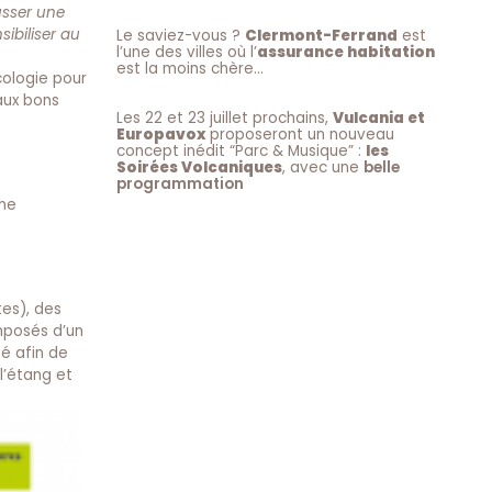
usser une
sibiliser au
Le saviez-vous ?
Clermont-Ferrand
est
l’une des villes où l’
assurance habitation
est la moins chère…
cologie pour
aux bons
Les 22 et 23 juillet prochains,
Vulcania et
Europavox
proposeront un nouveau
concept inédit “Parc & Musique” :
les
Soirées Volcaniques
, avec une
belle
programmation
une
es), des
mposés d’un
sé afin de
l’étang et