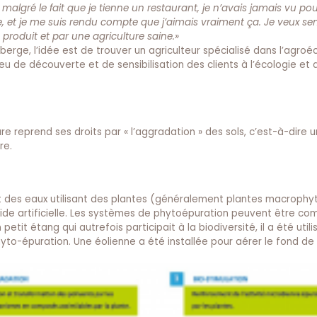
 malgré le fait que je tienne un restaurant, je n’avais jamais vu po
re, et je me suis rendu compte que j’aimais vraiment ça. Je veux sen
roduit et par une agriculture saine.»
uberge, l’idée est de trouver un agriculteur spécialisé dans l’agroé
 de découverte et de sensibilisation des clients à l’écologie et 
e reprend ses droits par « l’aggradation » des sols, c’est-à-dire 
re.
t des eaux utilisant des plantes (généralement plantes macrophyt
ide artificielle. Les systèmes de phytoépuration peuvent être co
petit étang qui autrefois participait à la biodiversité, il a été utili
yto-épuration. Une éolienne a été installée pour aérer le fond de 