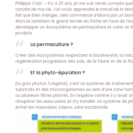
Philippe Colzi :
« Il y a 20 ans, je me suis rendu compte que
carotte de ma vie. J’ai voulu apprendre le travail de la ter
fait que bien manger, cela commence d’abord par un bon p
Alors ils achètent le grand terrain en friche en face de l’A
développer un écosystème en permaculture et créer un lieu
produits.
La permaculture ?
Créer des écosystèmes respectant la biodiversité, la natur
régénération progressive des sols, de la faune et de la flo
Et la phyto-épuration ?
Du grec phyton (végétal), c’est un système de traitemen
substrats et des microorganismes au sein d’une zone hum
ou plusieurs filtres plantés. En l’espèce comme il y avait un 
récupérer les eaux usées et d’y installer ce système de ph
éviter les mauvaises odeurs, sans bactéricide.