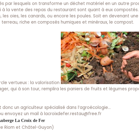
s par lesquels on transforme un déchet matériel en un autre prod
i à la vente des repas du restaurant sont quant à eux compostés.
s, les oies, les canards, ou encore les poules. Soit en devenant un
un terreau, riche en composés humiques et minéraux, le compost.
le vertueux : la valorisation
r, qui à son tour, remplira les paniers de fruits et légumes prop
t donc un agriculteur spécialisé dans l’agroécologie…
u envoyez un mail à
lacroixdefer.restau@free.fr
uberge La Croix de Fer
re Riom et Châtel-Guyon)