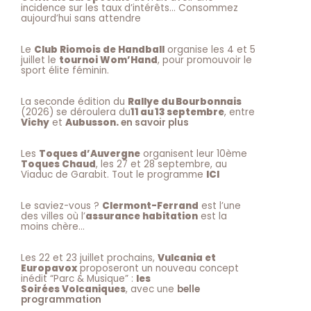
incidence sur les taux d’intérêts… Consommez
aujourd’hui sans attendre
Le
Club Riomois de Handball
organise les 4 et 5
juillet le
tournoi Wom’Hand
, pour promouvoir le
sport élite féminin.
La seconde édition du
Rallye du Bourbonnais
(2026) se déroulera du
11 au 13 septembre
, entre
Vichy
et
Aubusson.
en savoir plus
Les
Toques d’Auvergne
organisent leur 10ème
Toques Chaud
, les 27 et 28 septembre, au
Viaduc de Garabit. Tout le programme
ICI
Le saviez-vous ?
Clermont-Ferrand
est l’une
des villes où l’
assurance habitation
est la
moins chère…
Les 22 et 23 juillet prochains,
Vulcania et
Europavox
proposeront un nouveau concept
inédit “Parc & Musique” :
les
Soirées Volcaniques
, avec une
belle
programmation