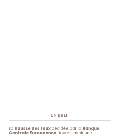
EN BREF
La
hausse des taux
décidée par la
Banque
Centrale Européenne
devrait avoir une