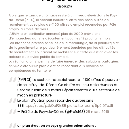
01/04/2019
Alors que le taux de chômage reste à un niveau élevé dans le Puy-
de-Dôme (7,9%), le secteur industriel offre des possibilités de
recrutement avec plus de 4100 offres d’emploi recensées par Pôle
emploi au mois de mars.
L’UIMM a en particulier annoncé plus de 2000 prévisions
d’embauches dans le département pour les 12 prochains mois.
Les branches professionnelles de la métallurgie, de la plasturgie et
de l’agroalimentaire, particulièrement touchées par les difficultés
de recrutement souhaitent se mobiliser sur cette question avec les
acteurs du service public de l’emploi.
La réunion a ainsi permis de faire émerger des solutions partagées
en vue d’établir un plan d’action répondant aux besoins en
compétences du territoire.
[EMPLOI] Le secteur industriel recrute : 4100 offres à pourvoir
dans le Puy-de-Dôme. Ce chiffre est issu de la réunion du
Service Public de l’Emploi Départemental qui s’est tenue ce
matin en préfecture.
Le plan d’action pour répondre aux besoins
⬇️⬇️⬇️
https://t.co/pJkOaF2x8B
pic.twitter.com/6p0I9TuJIf
— Préfète du Puy-de-Dôme (@Prefet63)
28 mars 2019
Un plan d’action en sept grandes orientations :