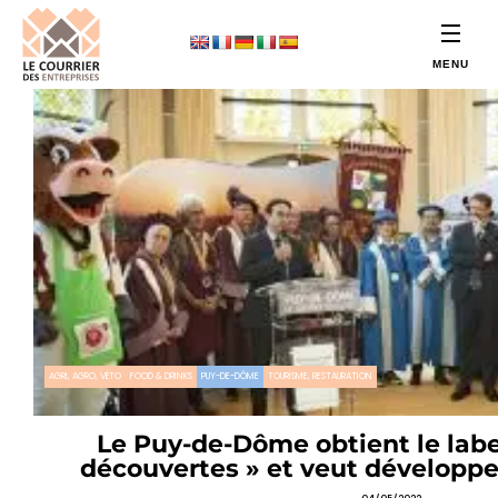
AGRI, AGRO, VÉTO
FOOD & DRINKS
PUY-DE-DÔME
TOURISME, RESTAURATION
Le Puy-de-Dôme obtient le labe
découvertes » et veut développ