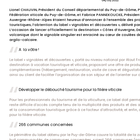
04/05/2022
Lionel CHAUVIN, Président du Conseil départemental du Puy-de-Dôme, Pi
Fédération viticole du Puy-de-Dôme, et Fabrice PANNEKOUCKE, Présiden
Auvergne-Rhône-Alpes étaient heureux d’annoncer à l’ensemble des profe
touristiques, l’obtention du label « vignobles et découvertes », délivré p
L’occasion de lancer officiellement la destination « Côtes d’Auvergne, De
volcanique dont le vignoble singulier est enraciné au cœur de coulées de 
argilo-calcaire.
A la vôtre !
Le label « vignobles et découvertes », porté au niveau national par Atout Fr
destination à vocation touristique et viticole, proposant une offre de produ
complémentaires (hébergement, restauration, visite de cave et dégustati
ainsi au client de faciliter l’organisation de son séjour et de l’orienter sur
Développer le débouché tourisme pour la filière viticole
Pour les professionnels du tourisme et de la viticulture, ce label doit permett
reste difficile d’accès compte tenu de la multiplicité des produits et des a
et la consommation touristique grâce à ce facteur d’attractivité, et enfin
pour la filière viticole.
266 communes concernées
Le périmètre du label obtenu par le Puy-de-Dôme couvre la totalité de la
huit communautés de communes concernées, soient 266 communes (pour un