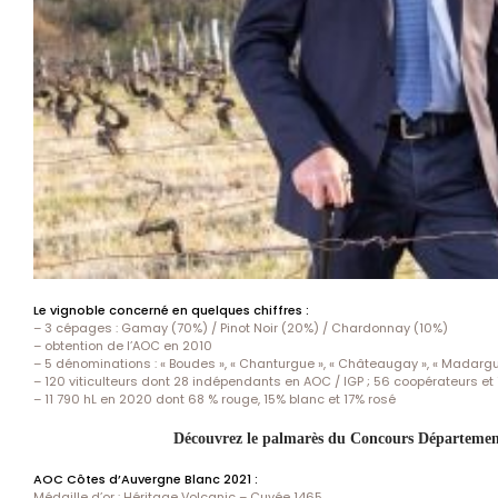
Le vignoble concerné en quelques chiffres :
– 3 cépages : Gamay (70%) / Pinot Noir (20%) / Chardonnay (10%)
– obtention de l’AOC en 2010
– 5 dénominations : « Boudes », « Chanturgue », « Châteaugay », « Madargue
– 120 viticulteurs dont 28 indépendants en AOC / IGP ; 56 coopérateurs et
– 11 790 hL en 2020 dont 68 % rouge, 15% blanc et 17% rosé
Découvrez le palmarès du Concours Département
AOC Côtes d’Auvergne Blanc 2021 :
Médaille d’or : Héritage Volcanic – Cuvée 1465