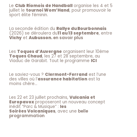
Le
Club Riomois de Handball
organise les 4 et 5
juillet le
tournoi Wom’Hand
, pour promouvoir le
sport élite féminin.
La seconde édition du
Rallye du Bourbonnais
(2026) se déroulera du
11 au 13 septembre
, entre
Vichy
et
Aubusson.
en savoir plus
Les
Toques d’Auvergne
organisent leur 10ème
Toques Chaud
, les 27 et 28 septembre, au
Viaduc de Garabit. Tout le programme
ICI
Le saviez-vous ?
Clermont-Ferrand
est l’une
des villes où l’
assurance habitation
est la
moins chère…
Les 22 et 23 juillet prochains,
Vulcania et
Europavox
proposeront un nouveau concept
inédit “Parc & Musique” :
les
Soirées Volcaniques
, avec une
belle
programmation