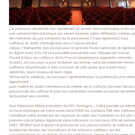
Ce concours nécessite non seulement un sa­voir-faire technique, mais au
une certaine fibre artistique qui seront évalués selon diffé­rents critères p
les membres du jury composé de 15 personnes ( 3 par épreuves), tous
coiffeurs et chefs d’entreprises de la France entière.
L’enjeu ? Remporter des places pour la grande finale nationale, et représe
la région avec à la clé une possible passerelle vers l’équipe de France.
Ouvert à tous les coiffeurs de la France (em­ployeurs, apprentis, salariés,
écoles), ce concours a pour ambition de donner, voire de redonner l’en­vie
coiffeurs de participer à des concours et cela quels que soient leurs
diplômes, leurs niveaux et leurs âges.
Vitrine de la création, ce concours représente pour la profession une vérit
opportunité
pour mettre en avant l’excellence du métier de la coiffure, stimuler l’envie
passionnés de coiffure et pour les candidats une belle occasion de briller
de booster leur carrière.
Pour Sébastien Millot, président de FNC Auvergne, « Cette journée va dévoi
la force artistique de notre union faite POUR les coiffeurs PAR des coiffeurs
L’ambition cette année est de rayonner au delà des frontières du 63 afin 
prendre une ampleur régionale voire nationale. Le concours officiel nation
UNEC TROPHY tout d’abord va promouvoir nos jeunes talents et mettre en
lumière les écoles, les formateurs et les artisans coiffeurs qui les
accompagnent au quotidien. Ensuite coté Shows, l’envie était de créer un