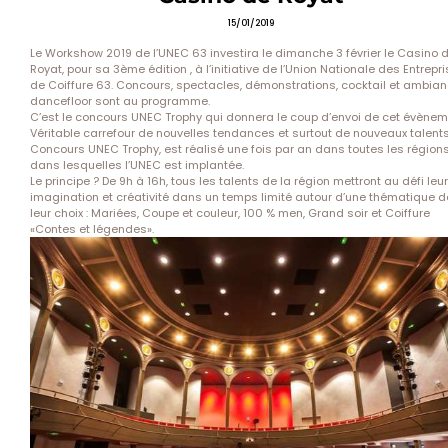
15/01/2019
Le Workshow 2019 de l’UNEC 63 investira le dimanche 3 février le Casino 
Royat, pour sa 3ème édition , à l’initiative de l’Union Nationale des Entrepr
de Coiffure 63. Concours, spectacles, démonstrations, cocktail et ambia
dancefloor sont au programme.
C’est le concours UNEC Trophy qui donnera le coup d’envoi de cet évènem
Véritable carre­four de nouvelles tendances et surtout de nou­veaux talents
Concours UNEC Trophy, est ré­alisé une fois par an dans toutes les région
dans lesquelles l’UNEC est implantée.
Le principe ? De 9h à 16h, tous les talents de la région mettront au défi leur
imagination et créati­vité dans un temps limité autour d’une thématique d
leur choix : Mariées, Coupe et couleur, 100 % men, Grand soir et Coiffure
«Contes et légendes».