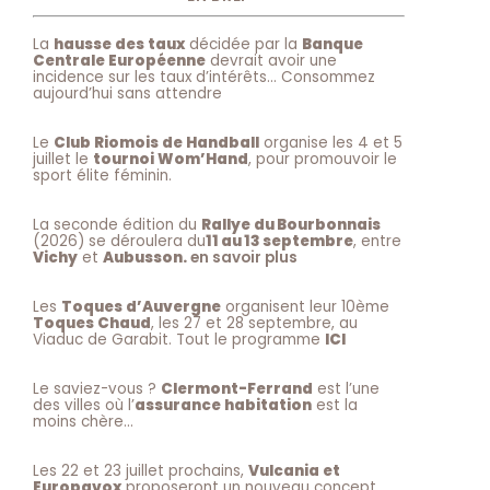
La
hausse des taux
décidée par la
Banque
Centrale Européenne
devrait avoir une
incidence sur les taux d’intérêts… Consommez
aujourd’hui sans attendre
Le
Club Riomois de Handball
organise les 4 et 5
juillet le
tournoi Wom’Hand
, pour promouvoir le
sport élite féminin.
La seconde édition du
Rallye du Bourbonnais
(2026) se déroulera du
11 au 13 septembre
, entre
Vichy
et
Aubusson.
en savoir plus
Les
Toques d’Auvergne
organisent leur 10ème
Toques Chaud
, les 27 et 28 septembre, au
Viaduc de Garabit. Tout le programme
ICI
Le saviez-vous ?
Clermont-Ferrand
est l’une
des villes où l’
assurance habitation
est la
moins chère…
Les 22 et 23 juillet prochains,
Vulcania et
Europavox
proposeront un nouveau concept