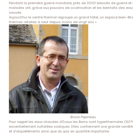
Pendant la première guerre mondiale, près de 3000 blessés de guerre et
malades ont, grâce aux pouvoirs de cicatrisation et les bienfaits des eaux
sauvés.
Aujourd’hui le centre thermal regroupe un grand hôtel, un espace bien-être
thermes refaites à neuf depuis moins de vingt ans »
Bruno Papineau
Pour rappel les eaux chaudes d’Evaux les Bains sont hyperthermales (60°
essentiellement sulfatées sodiques. Elles contiennent une grande variét
et d’oligoéléments ainsi que du gaz en quantité importante.