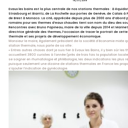
18/07/2019
Evaux les bains est la plus centrale de nos stations thermales : à équidi
Strasbourg et Biarritz, de La Rochelle aux portes de Genève, de Calais à
de Brest à Monaco. La cité, appréciée depuis plus de 2000 ans d’abord p
romains pour ses thermes d’eaux chaudes tient son nom du dieu des sou
Rencontres avec Bruno Papineau, maire de la ville depuis 2014 et Marinet
directrice générale des thermes, l’occasion de tracer le portrait de cette 
thermale et ses projets de développement économique.
Monsieur le maire, également président de la société d’économie mixte qu
station thermale, nous parle de sa ville :
« Entres autres choses dont je suis fier à Evaux les Bains, il y bien sûr les
accueillent 3800 curistes à l’année (près de trois fois la population locale
se soigner en rhumatologie et phlébologie, les deux indications les plus 
puisque seulement une dizaine de stations thermales en France les propo
s’ajouter l’indication de gynécologie.