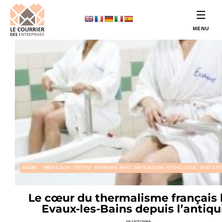
AILLEURS...
GREEN & SLOW
LIFESTYLE
PATRIMOINE, IMMO
SANTÉ, BIOLOGIE, PSYCHO, SOCIAL
SPORT & FI
Le cœur du thermalisme français 
Evaux-les-Bains depuis l’antiqu