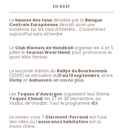
EN BREF
La
hausse des taux
décidée par la
Banque
Centrale Européenne
devrait avoir une
incidence sur les taux d’intérêts… Consommez
aujourd’hui sans attendre
Le
Club Riomois de Handball
organise les 4 et 5
juillet le
tournoi Wom’Hand
, pour promouvoir le
sport élite féminin.
La seconde édition du
Rallye du Bourbonnais
(2026) se déroulera du
11 au 13 septembre
, entre
Vichy
et
Aubusson.
en savoir plus
Les
Toques d’Auvergne
organisent leur 10ème
Toques Chaud
, les 27 et 28 septembre, au
Viaduc de Garabit. Tout le programme
ICI
Le saviez-vous ?
Clermont-Ferrand
est l’une
des villes où l’
assurance habitation
est la
moins chère…