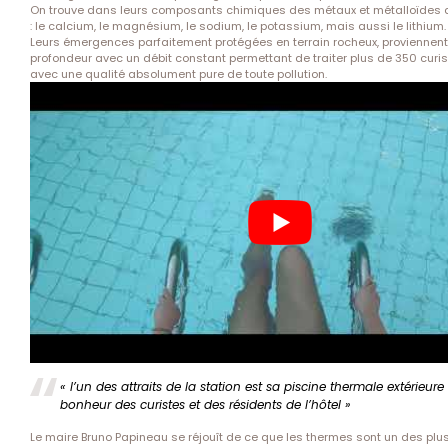
On trouve dans leurs composants chimiques des métaux et métalloïdes d
: le calcium, le magnésium, le sodium, le potassium, mais aussi le lithium.
Leurs émergences parfaitement protégées en terrain rocheux, proviennen
profondeur avec un débit constant permettant de traiter plus de 350 curis
avec une qualité absolument pure de toute pollution.
« l’un des attraits de la station est sa piscine thermale extérieure 
bonheur des curistes et des résidents de l’hôtel »
Le maire Bruno Papineau se réjouît de ce que les thermes sont un des plu