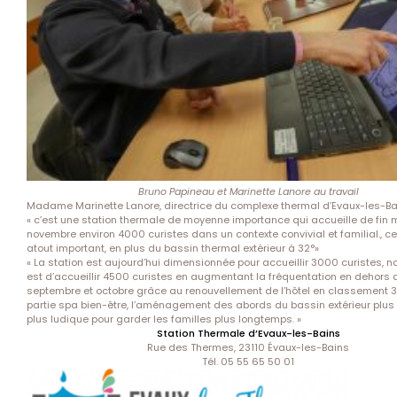
Bruno Papineau et Marinette Lanore au travail
Madame Marinette Lanore, directrice du complexe thermal d’Evaux-les-Bai
« c’est une station thermale de moyenne importance qui accueille de fin 
novembre environ 4000 curistes dans un contexte convivial et familial., ce
atout important, en plus du bassin thermal extérieur à 32°»
« La station est aujourd’hui dimensionnée pour accueillir 3000 curistes, no
est d’accueillir 4500 curistes en augmentant la fréquentation en dehors
septembre et octobre grâce au renouvellement de l’hôtel en classement 3*
partie spa bien-être, l’aménagement des abords du bassin extérieur plus
plus ludique pour garder les familles plus longtemps. »
Station Thermale d’Evaux-les-Bains
Rue des Thermes, 23110 Évaux-les-Bains
Tél. 05 55 65 50 01