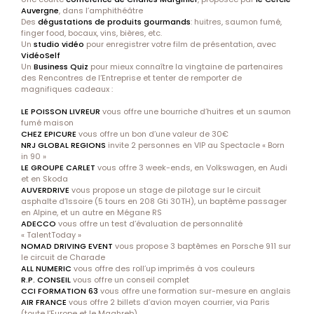
Auvergne
, dans l’amphithéâtre
Des
dégustations de produits gourmands
: huitres, saumon fumé,
finger food, bocaux, vins, bières, etc.
Un
studio vidéo
pour enregistrer votre film de présentation, avec
VidéoSelf
Un
Business Quiz
pour mieux connaître la vingtaine de partenaires
des Rencontres de l’Entreprise et tenter de remporter de
magnifiques cadeaux :
LE POISSON LIVREUR
vous offre une bourriche d’huitres et un saumon
fumé maison
CHEZ EPICURE
vous offre un bon d’une valeur de 30€
NRJ GLOBAL REGIONS
invite 2 personnes en VIP au Spectacle « Born
in 90 »
LE GROUPE CARLET
vous offre 3 week-ends, en Volkswagen, en Audi
et en Skoda
AUVERDRIVE
vous propose un stage de pilotage sur le circuit
asphalte d’Issoire (5 tours en 208 Gti 30TH), un baptême passager
en Alpine, et un autre en Mégane RS
ADECCO
vous offre un test d’évaluation de personnalité
« TalentToday »
NOMAD DRIVING EVENT
vous propose 3 baptêmes en Porsche 911 sur
le circuit de Charade
ALL NUMERIC
vous offre des roll’up imprimés à vos couleurs
R.P. CONSEIL
vous offre un conseil complet
CCI FORMATION 63
vous offre une formation sur-mesure en anglais
AIR FRANCE
vous offre 2 billets d’avion moyen courrier, via Paris
(toute l’Europe et le Maghreb)