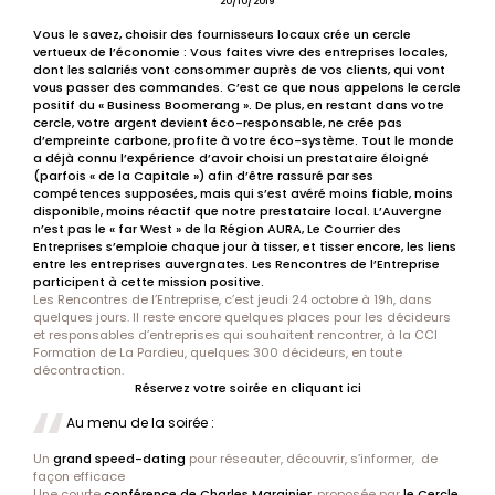
20/10/2019
Vous le savez, choisir des fournisseurs locaux crée un cercle
vertueux de l’économie : Vous faites vivre des entreprises locales,
dont les salariés vont consommer auprès de vos clients, qui vont
vous passer des commandes. C’est ce que nous appelons le cercle
positif du « Business Boomerang ». De plus, en restant dans votre
cercle, votre argent devient éco-responsable, ne crée pas
d’empreinte carbone, profite à votre éco-système. Tout le monde
a déjà connu l’expérience d’avoir choisi un prestataire éloigné
(parfois « de la Capitale ») afin d’être rassuré par ses
compétences supposées, mais qui s’est avéré moins fiable, moins
disponible, moins réactif que notre prestataire local. L’Auvergne
n’est pas le « far West » de la Région AURA, Le Courrier des
Entreprises s’emploie chaque jour à tisser, et tisser encore, les liens
entre les entreprises auvergnates. Les Rencontres de l’Entreprise
participent à cette mission positive.
Les Rencontres de l’Entreprise, c’est jeudi 24 octobre à 19h, dans
quelques jours. Il reste encore quelques places pour les décideurs
et responsables d’entreprises qui souhaitent rencontrer, à la CCI
Formation de La Pardieu, quelques 300 décideurs, en toute
décontraction.
Réservez votre soirée en cliquant ici
Au menu de la soirée :
Un
grand speed-dating
pour réseauter, découvrir, s’informer, de
façon efficace
Une courte
conférence de Charles Marginier
, proposée par
le Cercle