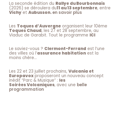
La seconde édition du
Rallye du Bourbonnais
(2026) se déroulera du
11 au 13 septembre
, entre
Vichy
et
Aubusson.
en savoir plus
Les
Toques d’Auvergne
organisent leur 10ème
Toques Chaud
, les 27 et 28 septembre, au
Viaduc de Garabit. Tout le programme
ICI
Le saviez-vous ?
Clermont-Ferrand
est l’une
des villes où l’
assurance habitation
est la
moins chère…
Les 22 et 23 juillet prochains,
Vulcania et
Europavox
proposeront un nouveau concept
inédit “Parc & Musique” :
les
Soirées Volcaniques
, avec une
belle
programmation