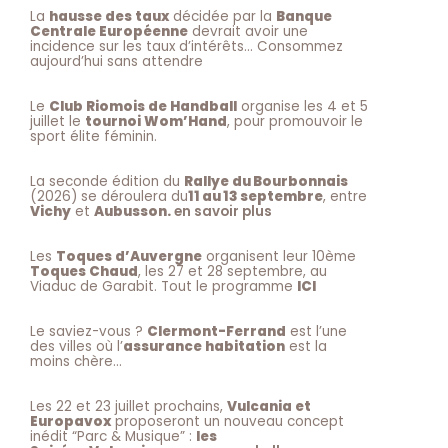
La
hausse des taux
décidée par la
Banque
Centrale Européenne
devrait avoir une
incidence sur les taux d’intérêts… Consommez
aujourd’hui sans attendre
Le
Club Riomois de Handball
organise les 4 et 5
juillet le
tournoi Wom’Hand
, pour promouvoir le
sport élite féminin.
La seconde édition du
Rallye du Bourbonnais
(2026) se déroulera du
11 au 13 septembre
, entre
Vichy
et
Aubusson.
en savoir plus
Les
Toques d’Auvergne
organisent leur 10ème
Toques Chaud
, les 27 et 28 septembre, au
Viaduc de Garabit. Tout le programme
ICI
Le saviez-vous ?
Clermont-Ferrand
est l’une
des villes où l’
assurance habitation
est la
moins chère…
Les 22 et 23 juillet prochains,
Vulcania et
Europavox
proposeront un nouveau concept
inédit “Parc & Musique” :
les