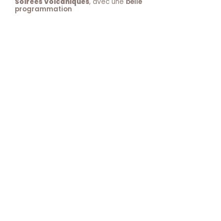
Soirées Volcaniques
, avec une
belle
programmation