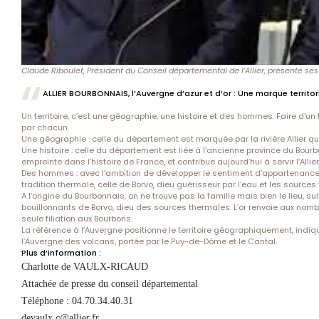
Claude Riboulet, Président du Conseil départemental de l’Allier, présente s
ALLIER BOURBONNAIS, l’Auvergne d’azur et d’or : Une marque territo
Un territoire, c’est une géographie, une histoire et des hommes. Faire d’un 
par chacun.
Une géographie : celle du département est marquée par la rivière Allier qu
Une histoire : celle du département est liée à l’ancienne province du Bou
empreinte dans l’histoire de France, et contribue aujourd’hui à servir l’Allie
Des hommes : avec l’ambition de développer le sentiment d’appartenance, sort
tradition thermale, celle de Borvo, dieu guérisseur par l’eau et les sources
A l’origine du Bourbonnais, on ne trouve pas la famille mais bien le lieu,
bouillonnants de Borvo, dieu des sources thermales. L’or renvoie aux nombre
seule filiation aux Bourbons.
La référence à l’Auvergne positionne le territoire géographiquement, indique
l’Auvergne des volcans, portée par le Puy-de-Dôme et le Cantal.
Plus d’information :
Charlotte de VAULX-RICAUD
Attachée de presse du conseil départemental
Téléphone : 04.70.34.40.31
devaulx.c@allier.fr