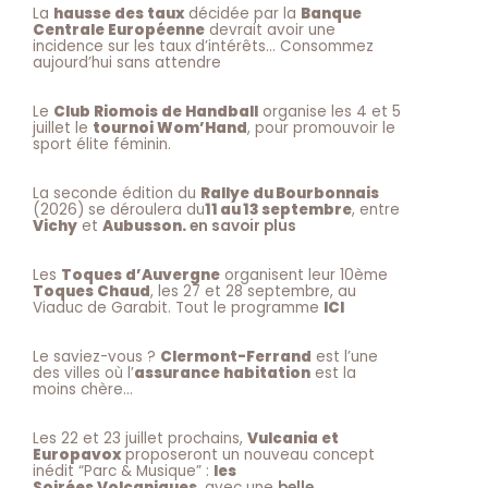
La
hausse des taux
décidée par la
Banque
Centrale Européenne
devrait avoir une
incidence sur les taux d’intérêts… Consommez
aujourd’hui sans attendre
Le
Club Riomois de Handball
organise les 4 et 5
juillet le
tournoi Wom’Hand
, pour promouvoir le
sport élite féminin.
La seconde édition du
Rallye du Bourbonnais
(2026) se déroulera du
11 au 13 septembre
, entre
Vichy
et
Aubusson.
en savoir plus
Les
Toques d’Auvergne
organisent leur 10ème
Toques Chaud
, les 27 et 28 septembre, au
Viaduc de Garabit. Tout le programme
ICI
Le saviez-vous ?
Clermont-Ferrand
est l’une
des villes où l’
assurance habitation
est la
moins chère…
Les 22 et 23 juillet prochains,
Vulcania et
Europavox
proposeront un nouveau concept
inédit “Parc & Musique” :
les
Soirées Volcaniques
, avec une
belle