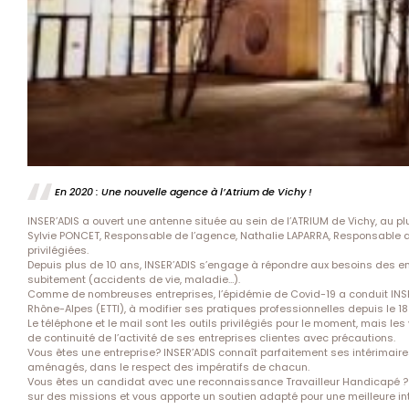
En 2020 : Une nouvelle agence à l’Atrium de Vichy !
INSER’ADIS a ouvert une antenne située au sein de l’ATRIUM de Vichy, au p
Sylvie PONCET, Responsable de l’agence, Nathalie LAPARRA, Responsable a
privilégiées.
Depuis plus de 10 ans, INSER’ADIS s’engage à répondre aux besoins des ent
subitement (accidents de vie, maladie…).
Comme de nombreuses entreprises, l’épidémie de Covid-19 a conduit INSE
Rhône-Alpes (ETTI), à modifier ses pratiques professionnelles depuis le 1
Le téléphone et le mail sont les outils privilégiés pour le moment, mais les
de continuité de l’activité de ses entreprises clientes avec précautions.
Vous êtes une entreprise? INSER’ADIS connaît parfaitement ses intérimaires
aménagés, dans le respect des impératifs de chacun.
Vous êtes un candidat avec une reconnaissance Travailleur Handicapé ? T
sur des missions et vous apporte un soutien adapté pour une meilleure int