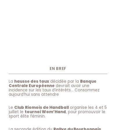
EN BREF
La
hausse des taux
décidée par la
Banque
Centrale Européenne
devrait avoir une
incidence sur les taux d’intérêts… Consommez
aujourd’hui sans attendre
Le
Club Riomois de Handball
organise les 4 et 5
juillet le
tournoi Wom’Hand
, pour promouvoir le
sport élite féminin.
La seconde édition du
Rallye du Bourbonnais