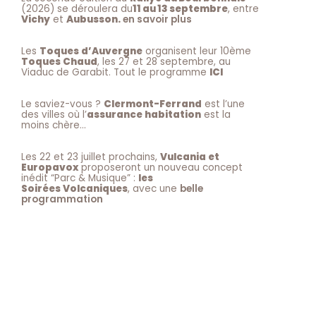
(2026) se déroulera du
11 au 13 septembre
, entre
Vichy
et
Aubusson.
en savoir plus
Les
Toques d’Auvergne
organisent leur 10ème
Toques Chaud
, les 27 et 28 septembre, au
Viaduc de Garabit. Tout le programme
ICI
Le saviez-vous ?
Clermont-Ferrand
est l’une
des villes où l’
assurance habitation
est la
moins chère…
Les 22 et 23 juillet prochains,
Vulcania et
Europavox
proposeront un nouveau concept
inédit “Parc & Musique” :
les
Soirées Volcaniques
, avec une
belle
programmation