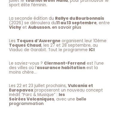
juillet le
tournoi Wom’Hand
, pour promouvoir le
sport élite féminin.
La seconde édition du
Rallye du Bourbonnais
(2026) se déroulera du
11 au 13 septembre
, entre
Vichy
et
Aubusson.
en savoir plus
Les
Toques d’Auvergne
organisent leur 10ème
Toques Chaud
, les 27 et 28 septembre, au
Viaduc de Garabit. Tout le programme
ICI
Le saviez-vous ?
Clermont-Ferrand
est l’une
des villes où l’
assurance habitation
est la
moins chère…
Les 22 et 23 juillet prochains,
Vulcania et
Europavox
proposeront un nouveau concept
inédit “Parc & Musique” :
les
Soirées Volcaniques
, avec une
belle
programmation