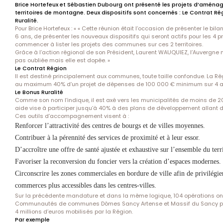
Brice Hortefeux et Sébastien Dubourg ont présenté les projets d’amén
territoires de montagne. Deux dispositifs sont concernés : Le Contrat Ré
Ruralité.
Pour Brice Hortefeux : « « Cette réunion était l’occasion de présenter le bil
6 ans, de présenter les nouveaux dispositifs qui seront actifs pour les 4
commencer à lister les projets des communes sur ces 2 territoires.
Grâce à l’action régional de son Président, Laurent WAUQUIEZ, l’Auvergne
pas oubliée mais elle est dopée. »
Le Contrat Région
Il est destiné principalement aux communes, toute taille confondue. La R
au maximum 40% d’un projet de dépenses de 100 000 € minimum sur 4 a
Le Bonus Ruralité
Comme son nom l’indique, il est axé vers les municipalités de moins de 2
aide vise à participer jusqu’à 40% à des plans de développement allant 
Ces outils d’accompagnement visent à :
Renforcer l’attractivité des centres de bourgs et de villes moyennes.
Contribuer à la pérennité des services de proximité et à leur essor.
D’accroître une offre de santé ajustée et exhaustive sur l’ensemble du terri
Favoriser la reconversion du foncier vers la création d’espaces modernes.
Circonscrire les zones commerciales en bordure de ville afin de privilégier
commerces plus accessibles dans les centres-villes.
Sur la précédente mandature et dans la même logique, 104 opérations ont
Communautés de communes Dômes Sancy Artense et Massif du Sancy pou
4 millions d’euros mobilisés par la Région.
Par exemple