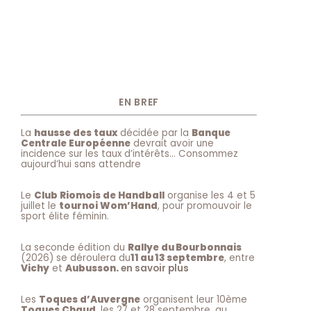
EN BREF
La
hausse des taux
décidée par la
Banque
Centrale Européenne
devrait avoir une
incidence sur les taux d’intérêts… Consommez
aujourd’hui sans attendre
Le
Club Riomois de Handball
organise les 4 et 5
juillet le
tournoi Wom’Hand
, pour promouvoir le
sport élite féminin.
La seconde édition du
Rallye du Bourbonnais
(2026) se déroulera du
11 au 13 septembre
, entre
Vichy
et
Aubusson.
en savoir plus
Les
Toques d’Auvergne
organisent leur 10ème
Toques Chaud
, les 27 et 28 septembre, au