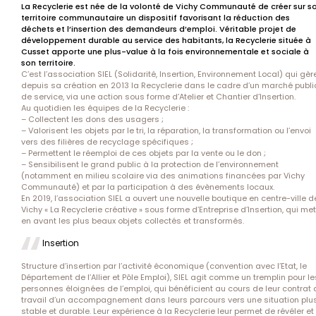
La Recyclerie est née de la volonté de Vichy Communauté de créer sur s
territoire communautaire un dispositif favorisant la réduction des
déchets et l’insertion des demandeurs d’emploi. Véritable projet de
développement durable au service des habitants, la Recyclerie située à
Cusset apporte une plus-value à la fois environnementale et sociale à
son territoire.
C’est l’association SIEL (Solidarité, Insertion, Environnement Local) qui gèr
depuis sa création en 2013 la Recyclerie dans le cadre d’un marché publi
de service, via une action sous forme d’Atelier et Chantier d’Insertion.
Au quotidien les équipes de la Recyclerie :
– Collectent les dons des usagers ;
– Valorisent les objets par le tri, la réparation, la transformation ou l’envoi
vers des filières de recyclage spécifiques ;
– Permettent le réemploi de ces objets par la vente ou le don ;
– Sensibilisent le grand public à la protection de l’environnement
(notamment en milieu scolaire via des animations financées par Vichy
Communauté) et par la participation à des évènements locaux.
En 2019, l’association SIEL a ouvert une nouvelle boutique en centre-ville d
Vichy « La Recyclerie créative » sous forme d’Entreprise d’Insertion, qui met
en avant les plus beaux objets collectés et transformés.
Insertion
Structure d’insertion par l’activité économique (convention avec l’Etat, le
Département de l’Allier et Pôle Emploi), SIEL agit comme un tremplin pour le
personnes éloignées de l’emploi, qui bénéficient au cours de leur contrat 
travail d’un accompagnement dans leurs parcours vers une situation plu
stable et durable. Leur expérience à la Recyclerie leur permet de révéler et