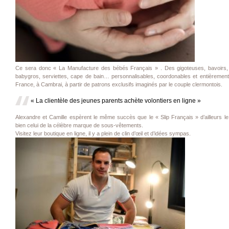
Ce sera donc « La Manufacture des bébés Français » . Des gigoteuses, bavoirs,
babygros, serviettes, cape de bain… personnalisables, coordonables et entièrement
France, à Cambrai, à partir de patrons exclusifs imaginés par le couple clermontois.
« La clientèle des jeunes parents achète volontiers en ligne »
Alexandre et Camille espèrent le même succès que le « Slip Français » d’ailleurs le
bien celui de la célèbre marque de sous-vêtements.
Visitez leur boutique en ligne, il y a plein de clin d’œil et d’idées sympas.