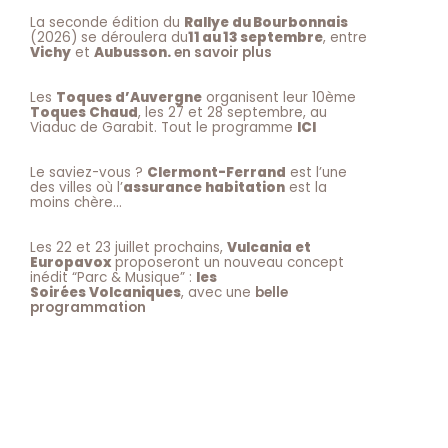
La seconde édition du
Rallye du Bourbonnais
(2026) se déroulera du
11 au 13 septembre
, entre
Vichy
et
Aubusson.
en savoir plus
Les
Toques d’Auvergne
organisent leur 10ème
Toques Chaud
, les 27 et 28 septembre, au
Viaduc de Garabit. Tout le programme
ICI
Le saviez-vous ?
Clermont-Ferrand
est l’une
des villes où l’
assurance habitation
est la
moins chère…
Les 22 et 23 juillet prochains,
Vulcania et
Europavox
proposeront un nouveau concept
inédit “Parc & Musique” :
les
Soirées Volcaniques
, avec une
belle
programmation