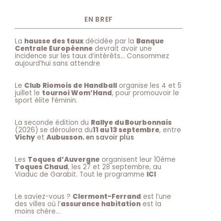
EN BREF
La
hausse des taux
décidée par la
Banque
Centrale Européenne
devrait avoir une
incidence sur les taux d’intérêts… Consommez
aujourd’hui sans attendre
Le
Club Riomois de Handball
organise les 4 et 5
juillet le
tournoi Wom’Hand
, pour promouvoir le
sport élite féminin.
La seconde édition du
Rallye du Bourbonnais
(2026) se déroulera du
11 au 13 septembre
, entre
Vichy
et
Aubusson.
en savoir plus
Les
Toques d’Auvergne
organisent leur 10ème
Toques Chaud
, les 27 et 28 septembre, au
Viaduc de Garabit. Tout le programme
ICI
Le saviez-vous ?
Clermont-Ferrand
est l’une
des villes où l’
assurance habitation
est la
moins chère…