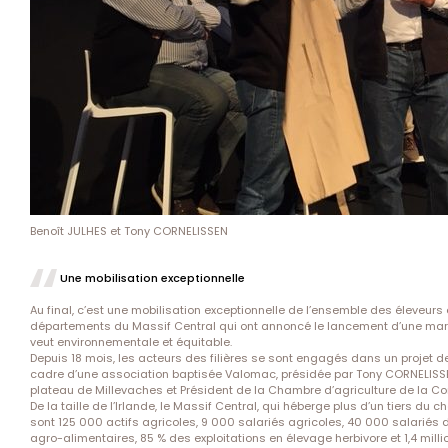
Benoît JULHES et Tony CORNELISSEN
Une mobilisation exceptionnelle
Au final, c’est une mobilisation exceptionnelle de l’ensemble des éleveurs 
départements du Massif Central qui ont annoncé le lancement d’une ma
veut environnementale et équitable.
Depuis 18 mois, les acteurs des filières se sont engagés dans un projet 
cadre d’une association baptisée Valomac, présidée par Tony CORNELISSEN,
plateau de Millevaches et Président de la Chambre d’agriculture de la Cor
De la taille de l’Irlande, le Massif Central, qui héberge plus d’un tiers du 
sont 125 000 actifs agricoles, 9 000 salariés agricoles, 40 000 salariés 
agro-alimentaires, 85 % des exploitations en élevage herbivore et 1,4 milli