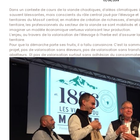
13/08/2019
Dans un contexte de cours de la viande chaotiques, d’aléas climatiques à
souvent blessantes, mais conscients du rôle central joué par l’élevage et l
territoires du Massif central, en matière de création de richesses, d’em
territoire, les professionnels du secteur de la viande se sont mobilisés et 
imaginer un modèle économique vertueux valorisant leur production.
L’enjeu, au travers de la valorisation de l’élevage à l’herbe est d’assurer la 
territoire.
Pour que la démarche porte ses fruits, il a fallu convaincre. C’est la somm
projet, pas de valorisation sans éleveurs, pas de valorisation sans trans
abatteurs. Et pas de valorisation surtout sans adhésion du consommateu