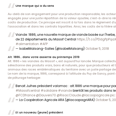
Une marque qui a du sens
Au-delà de son engagement pour une production responsable, les acteurs
engagés pour une juste répartition de la valeur ajoutée, c’est-à-dire la
coûts de production. Ce principe est inscrit à la fois dans le règlement d
l’association et dans les contrats tripartites. Ainsi, les coûts de la filière a
Viande: 1886, une nouvelle marque de viande basée sur l'herbe, l
de 22 départements du Massif Central
https://t.co/PDdgPpPqa
#alimentation
#AFP
— IsabelMalsang-Salles (@IsabelMalsang)
October 5, 2018
Alt. 1886… dans votre assiette au printemps 2019
Alt. 1886 « les viandes du Massif », est aujourd’hui lancée. Marque collectiv
sélectionne des produits vrais, bons et naturels, pour que producteurs et
animaux des races emblématiques du territoire avec un juste partage de 
Le nom de la marque, 1886, correspond à l’altitude du Puy de Sancy, point 
de pâturage herbager.
Benoit Julhes président valomac : alt.1886 une marque pour po
#Massifcentral
#solidaire
#viande
bientôt les produits dans le
@FCDfrance
@Dauvers70
@RisacClaude
@lacoopagricole
pic
— La Coopération Agricole ARA (@lacoopagriARA)
October 5, 20
Et un nouveau (jeune) président