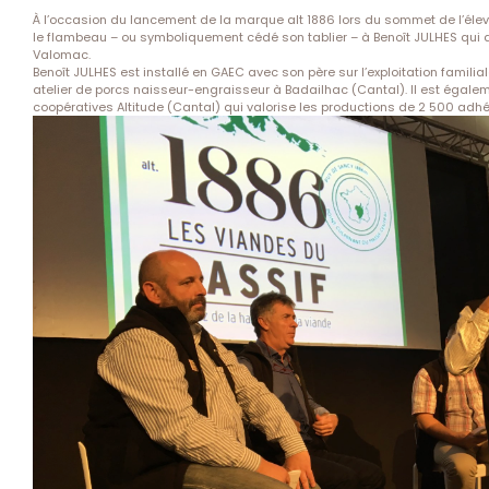
À l’occasion du lancement de la marque alt 1886 lors du sommet de l’él
le flambeau – ou symboliquement cédé son tablier – à Benoît JULHES qui 
Valomac.
Benoît JULHES est installé en GAEC avec son père sur l’exploitation familia
atelier de porcs naisseur-engraisseur à Badailhac (Cantal). Il est égalem
coopératives Altitude (Cantal) qui valorise les productions de 2 500 adhé