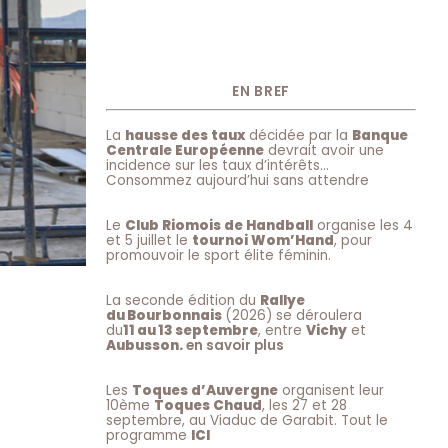
EN BREF
La
hausse des taux
décidée par la
Banque
Centrale Européenne
devrait avoir une
incidence sur les taux d’intérêts…
Consommez aujourd’hui sans attendre
Le
Club Riomois de Handball
organise les 4
et 5 juillet le
tournoi Wom’Hand
, pour
promouvoir le sport élite féminin.
La seconde édition du
Rallye
du Bourbonnais
(2026) se déroulera
du
11 au 13 septembre
, entre
Vichy
et
Aubusson.
en savoir plus
Les
Toques d’Auvergne
organisent leur
10ème
Toques Chaud
, les 27 et 28
septembre, au Viaduc de Garabit. Tout le
programme
ICI