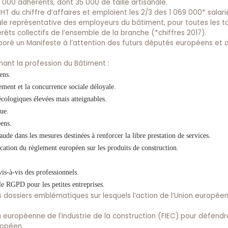
 000 adhérents, dont 35 000 de taille artisanale.
 HT du chiffre d’affaires et emploient les 2/3 des 1 069 000* salar
ale représentative des employeurs du bâtiment, pour toutes les ta
rêts collectifs de l’ensemble de la branche (*chiffres 2017).
laboré un Manifeste à l’attention des futurs députés européens et 
rnant la profession du Bâtiment :
ens.
ement et la concurrence sociale déloyale.
écologiques élevées mais atteignables.
ue.
éens.
raude dans les mesures destinées à renforcer la libre prestation de services.
cation du règlement européen sur les produits de construction.
is-à-vis des professionnels.
e RGPD pour les petites entreprises.
es dossiers emblématiques sur lesquels l’action de l’Union europée
n européenne de l’industrie de la construction (FIEC) pour défendre
ropéen.