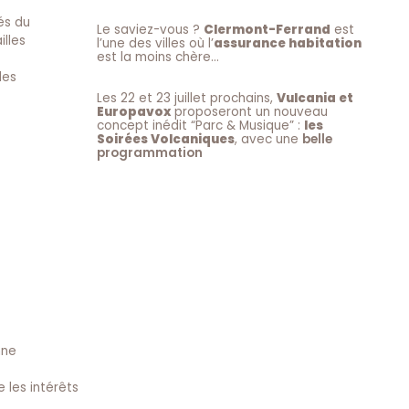
iés du
Le saviez-vous ?
Clermont-Ferrand
est
illes
l’une des villes où l’
assurance habitation
est la moins chère…
des
Les 22 et 23 juillet prochains,
Vulcania et
Europavox
proposeront un nouveau
concept inédit “Parc & Musique” :
les
Soirées Volcaniques
, avec une
belle
programmation
nne
 les intérêts