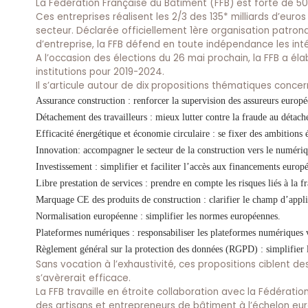
La Fédération Française du Bâtiment (FFB) est forte de 50
Ces entreprises réalisent les 2/3 des 135* milliards d’euros
secteur. Déclarée officiellement 1ère organisation patron
d’entreprise, la FFB défend en toute indépendance les inté
A l’occasion des élections du 26 mai prochain, la FFB a é
institutions pour 2019-2024.
Il s’articule autour de dix propositions thématiques conce
Assurance construction : renforcer la supervision des assureurs europé
Détachement des travailleurs : mieux lutter contre la fraude au détach
Efficacité énergétique et économie circulaire : se fixer des ambitions 
Innovation: accompagner le secteur de la construction vers le numériq
Investissement : simplifier et faciliter l’accès aux financements europ
Libre prestation de services : prendre en compte les risques liés à la f
Marquage CE des produits de construction : clarifier le champ d’appli
Normalisation européenne : simplifier les normes européennes.
Plateformes numériques : responsabiliser les plateformes numériques v
Règlement général sur la protection des données (RGPD) : simplifier l
Sans vocation à l’exhaustivité, ces propositions ciblent d
s’avèrerait efficace.
La FFB travaille en étroite collaboration avec la Fédératio
des artisans et entrepreneurs de bâtiment à l’échelon eu