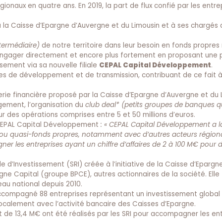
égionaux en quatre ans. En 2019, la part de flux confié par les entre
à la Caisse d’Epargne d’Auvergne et du Limousin et à ses chargés 
ntermédiaire)
de notre territoire dans leur besoin en fonds propres
’engager directement et encore plus fortement en proposant une 
sement via sa nouvelle filiale
CEPAL Capital Développement
.
s de développement et de transmission, contribuant de ce fait à 
ierie financière proposé par la Caisse d’Epargne d’Auvergne et du 
gement, l’organisation du
club deal* (
petits groupes de banques q
sur des opérations comprises entre 5 et 50 millions d’euros.
e CEPAL Capital Développement
: « CEPAL Capital Développement a l
s ou quasi-fonds propres, notamment avec d’autres acteurs région
r les entreprises ayant un chiffre d’affaires de 2 à 100 M€ pour d
e d’Investissement (SRI) créée à l’initiative de la Caisse d’Eparg
gne Capital (groupe BPCE), autres actionnaires de la société. Elle 
veau national depuis 2010.
accompagné 88 entreprises représentant un investissement global
calement avec l’activité bancaire des Caisses d’Epargne.
t de 13,4 M€ ont été réalisés par les SRI pour accompagner les ent