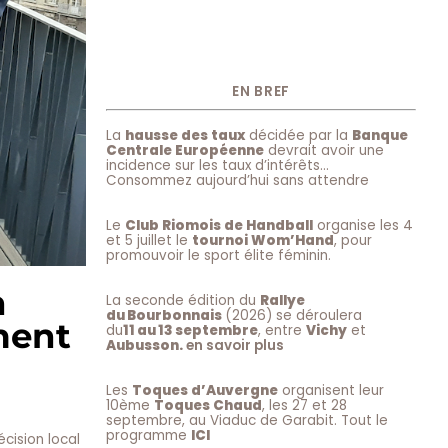
EN BREF
La
hausse des taux
décidée par la
Banque
Centrale Européenne
devrait avoir une
incidence sur les taux d’intérêts…
Consommez aujourd’hui sans attendre
Le
Club Riomois de Handball
organise les 4
et 5 juillet le
tournoi Wom’Hand
, pour
promouvoir le sport élite féminin.
n
La seconde édition du
Rallye
du Bourbonnais
(2026) se déroulera
ment
du
11 au 13 septembre
, entre
Vichy
et
Aubusson.
en savoir plus
Les
Toques d’Auvergne
organisent leur
10ème
Toques Chaud
, les 27 et 28
septembre, au Viaduc de Garabit. Tout le
programme
ICI
écision local