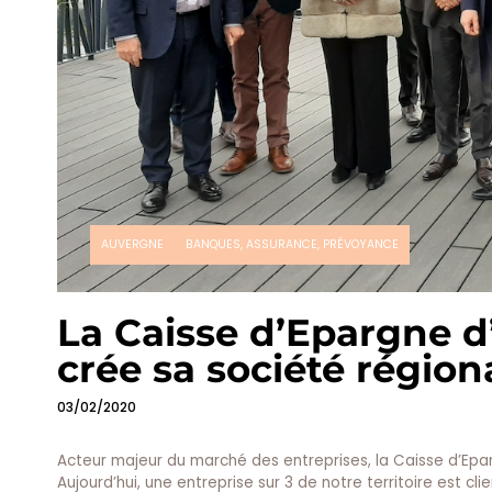
AUVERGNE
BANQUES, ASSURANCE, PRÉVOYANCE
La Caisse d’Epargne 
crée sa société régio
03/02/2020
Acteur majeur du marché des entreprises, la Caisse d’Ep
Aujourd’hui, une entreprise sur 3 de notre territoire est cl