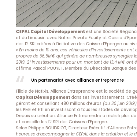
CEPAL Capital Développement
est une Société Régional
et du Limousin avec Natixis Private Equity et Caisse d’Epar
des 12 SRI créées à l’initiative des Caisse d’Epargne au ni
« En moins de 10 ans, ces véhicules d’investissements on
propres de 56,5M€ qui génère de nombreuses synergies loca
2019, 21 investissements pour un montant de 13,4 M€ ont été
affirme Pascal POUYET, Membre du Directoire Banque des 
Un partenariat avec alliance entreprendre
Filiale de Natixis, Alliance Entreprendre est la société de 
Capital Développement
dans ses investissements. Créé 
gérant et conseillant 480 millions d’euros
(au 30 juin 2019
les PME et ETI en investissant à tous les stades de dévelo
Depuis sa création, Alliance Entreprendre a réalisé plus d
et conseille les 12 SRI des Caisses d’Epargne.
Selon Philippe BOUDRIOT, Directeur Exécutif d’Alliance Entr
heureuse d’accompagner la CEPAL dans la création et le d