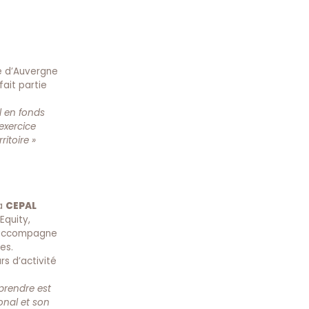
ne d’Auvergne
fait partie
l en fonds
exercice
itoire »
ra
CEPAL
Equity,
le accompagne
es.
rs d’activité
eprendre est
onal et son