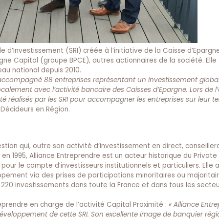
e d’Investissement (SRI) créée à l’initiative de la Caisse d’Eparg
gne Capital (groupe BPCE), autres actionnaires de la société. Elle 
veau national depuis 2010.
t accompagné 88 entreprises représentant un investissement globa
lement avec l’activité bancaire des Caisses d’Epargne. Lors de l’
 réalisés par les SRI pour accompagner les entreprises sur leur terr
Décideurs en Région.
gestion qui, outre son activité d’investissement en direct, conseille
en 1995, Alliance Entreprendre est un acteur historique du Private 
)
pour le compte d’investisseurs institutionnels et particuliers. El
ppement via des prises de participations minoritaires ou majoritair
e 220 investissements dans toute la France et dans tous les secteu
eprendre en charge de l’activité Capital Proximité :
« Alliance Entr
éveloppement de cette SRI. Son excellente image de banquier régi