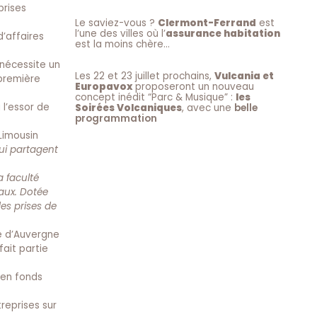
prises
Le saviez-vous ?
Clermont-Ferrand
est
l’une des villes où l’
assurance habitation
d’affaires
est la moins chère…
 nécessite un
Les 22 et 23 juillet prochains,
Vulcania et
première
Europavox
proposeront un nouveau
concept inédit “Parc & Musique” :
les
l’essor de
Soirées Volcaniques
, avec une
belle
programmation
Limousin
ui partagent
a faculté
aux. Dotée
es prises de
ne d’Auvergne
fait partie
 en fonds
reprises sur