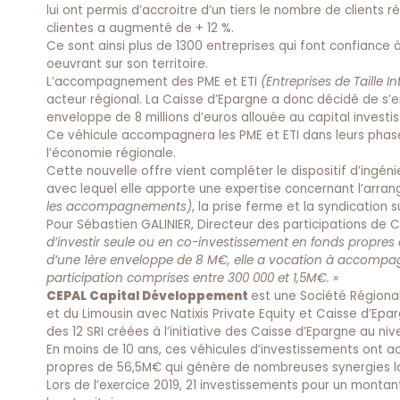
lui ont permis d’accroitre d’un tiers le nombre de clients r
clientes a augmenté de + 12 %.
Ce sont ainsi plus de 1300 entreprises qui font confiance 
oeuvrant sur son territoire.
L’accompagnement des PME et ETI
(Entreprises de Taille I
acteur régional. La Caisse d’Epargne a donc décidé de s
enveloppe de 8 millions d’euros allouée au capital investis
Ce véhicule accompagnera les PME et ETI dans leurs phase
l’économie régionale.
Cette nouvelle offre vient compléter le dispositif d’ingén
avec lequel elle apporte une expertise concernant l’arran
les accompagnements)
, la prise ferme et la syndication 
Pour Sébastien GALINIER, Directeur des participations d
d’investir seule ou en co-investissement en fonds propre
d’une 1
ère
enveloppe de 8 M€, elle a vocation à accompagne
participation comprises entre 300 000 et 1,5M€. »
CEPAL Capital Développement
est une Société Régional
et du Limousin avec Natixis Private Equity et Caisse d’Epar
des 12 SRI créées à l’initiative des Caisse d’Epargne au ni
En moins de 10 ans, ces véhicules d’investissements ont 
propres de 56,5M€ qui génère de nombreuses synergies lo
Lors de l’exercice 2019, 21 investissements pour un montan