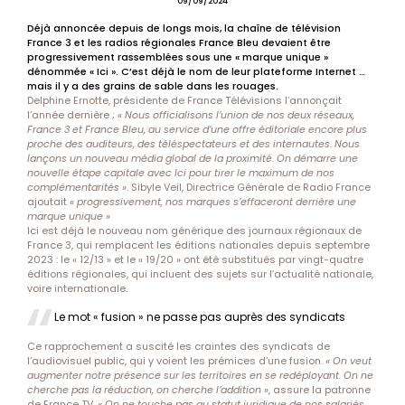
09/09/2024
Déjà annoncée depuis de longs mois, la chaîne de télévision
France 3 et les radios régionales France Bleu devaient être
progressivement rassemblées sous une « marque unique »
dénommée « Ici ». C’est déjà le nom de leur plateforme Internet …
mais il y a des grains de sable dans les rouages.
Delphine Ernotte, présidente de France Télévisions l’annonçait
l’année dernière ;
« Nous officialisons l’union de nos deux réseaux,
France 3 et France Bleu, au service d’une offre éditoriale encore plus
proche des auditeurs, des téléspectateurs et des internautes. Nous
lançons un nouveau média global de la proximité. On démarre une
nouvelle étape capitale avec Ici pour tirer le maximum de nos
complémentarités »
. Sibyle Veil, Directrice Générale de Radio France
ajoutait
« progressivement, nos marques s’effaceront derrière une
marque unique »
Ici est déjà le nouveau nom générique des journaux régionaux de
France 3, qui remplacent les éditions nationales depuis septembre
2023 : le « 12/13 » et le « 19/20 » ont été substitués par vingt-quatre
éditions régionales, qui incluent des sujets sur l’actualité nationale,
voire internationale.
Le mot « fusion » ne passe pas auprès des syndicats
Ce rapprochement a suscité les craintes des syndicats de
l’audiovisuel public, qui y voient les prémices d’une fusion.
« On veut
augmenter notre présence sur les territoires en se redéployant. On ne
cherche pas la réduction, on cherche l’addition »
, assure la patronne
de France TV.
« On ne touche pas au statut juridique de nos salariés