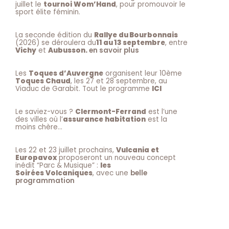
juillet le
tournoi Wom’Hand
, pour promouvoir le
sport élite féminin.
La seconde édition du
Rallye du Bourbonnais
(2026) se déroulera du
11 au 13 septembre
, entre
Vichy
et
Aubusson.
en savoir plus
Les
Toques d’Auvergne
organisent leur 10ème
Toques Chaud
, les 27 et 28 septembre, au
Viaduc de Garabit. Tout le programme
ICI
Le saviez-vous ?
Clermont-Ferrand
est l’une
des villes où l’
assurance habitation
est la
moins chère…
Les 22 et 23 juillet prochains,
Vulcania et
Europavox
proposeront un nouveau concept
inédit “Parc & Musique” :
les
Soirées Volcaniques
, avec une
belle
programmation