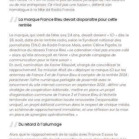
ou de nos entreprises. Ce n’est pas une fusion »
, défend son
homologue à la tête de Radio France.
La marque France Bleu devait disparaître pour cette
rentrée
La marque, qui vient de fêter ses 24 ans, devait devenir « ICI » dès le
26 août, date de la rentrée radio, selon le Syndicat national des
journalistes (SNJ) de Radio France. Mais, selon Céline Pigalle, la
directrice du réseau France Bleu
« Le calendrier n’est pas encore calé
»
alors qu’elle annonçait en févier
« Une grande campagne de
communication pour le faire savoir »
En avril, nomination de Xavier Riboulet, chargé de concrétiser le
rapprochement. Sa mission était de
« déployer la marque ICI sur les
antennes de France 3 et de France Bleu à compter de la rentrée 2024 ;
parachever l’offre numérique partagée de proximité avec le
lancement du site internet commun en septembre 2024 ; définir une
stratégie de coopération éditoriale ; mettre en place un projet
d’organisation commune de France 3 et France Bleu à l’échelle
territoriale via une organisation locale renouvelée (responsable
unique), un projet éditorial commun dans le respect de chaque média,
un schéma de rapprochement immobilier, et une réflexion sur la mise
en place de synergies opérationnelles. »
Du retard à l’allumage
Alors que le rapprochement de la radio avec France 3 sous la