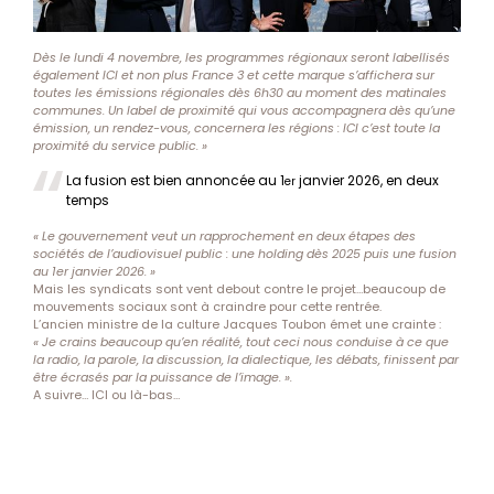
Dès le lundi 4 novembre, les programmes régionaux seront labellisés
également ICI et non plus France 3 et cette marque s’affichera sur
toutes les émissions régionales dès 6h30 au moment des matinales
communes. Un label de proximité qui vous accompagnera dès qu’une
émission, un rendez-vous, concernera les régions : ICI c’est toute la
proximité du service public. »
La fusion est bien annoncée au 1
janvier 2026, en deux
er
temps
« Le gouvernement veut un rapprochement en deux étapes des
sociétés de l’audiovisuel public : une holding dès 2025 puis une fusion
au 1er janvier 2026. »
Mais les syndicats sont vent debout contre le projet…beaucoup de
mouvements sociaux sont à craindre pour cette rentrée.
L’ancien ministre de la culture Jacques Toubon émet une crainte :
« Je crains beaucoup qu’en réalité, tout ceci nous conduise à ce que
la radio, la parole, la discussion, la dialectique, les débats, finissent par
être écrasés par la puissance de l’image. ».
A suivre… ICI ou là-bas…