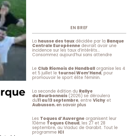
EN BREF
La
hausse des taux
décidée par la
Banque
Centrale Européenne
devrait avoir une
incidence sur les taux d’intérêts…
Consommez aujourd’hui sans attendre
Le
Club Riomois de Handball
organise les 4
et 5 juillet le
tournoi Wom’Hand
, pour
promouvoir le sport élite féminin.
arque
La seconde édition du
Rallye
du Bourbonnais
(2026) se déroulera
du
11 au 13 septembre
, entre
Vichy
et
Aubusson.
en savoir plus
Les
Toques d’Auvergne
organisent leur
10ème
Toques Chaud
, les 27 et 28
septembre, au Viaduc de Garabit. Tout le
programme
ICI