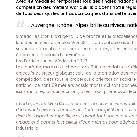
Avec 49 médailles remportées lors des finales national
compétition des métiers WorldSkills placent notre région 
de tous ceux qui les ont accompagnés dans cette aventu
Auvergne-Rhône-Alpes brille au niveau nati
9 médailles d’or, 11 d’argent, 10 de bronze et 19 d’excell
lors des finales nationales WorldSkills. Un véritable abou
soutien indéfectible des formateurs, coachs, jurés, entrep
à donner le meilleur d’eux-mêmes.
Lire l’
article sur les Worldskills 2023
Les lauréats, mais aussi chacun des 900 candidats aux séle
objectifs et enjeux globaux : celui de la promotion des mé
compétition, c’est tout le processus d’orientation scolair
national, ce sont 69 métiers passionnants qui sont donné
issus de la région qui pourront, à leur tour, promouvoir le
« Participer aux WorldSkills a été une expérience incroyab
découvrir le niveau d’excellence. Cette compétition nous 
delà de l’aspect compétitif, c’est avant tout une aventure
unique et à donner le meilleur d’eux-mêmes pour atteindre 
industrielle