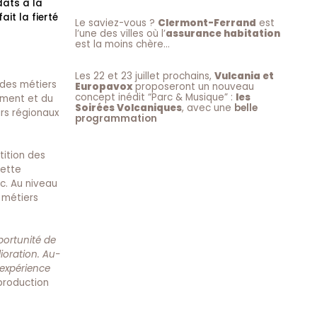
dats à la
it la fierté
Le saviez-vous ?
Clermont-Ferrand
est
l’une des villes où l’
assurance habitation
est la moins chère…
Les 22 et 23 juillet prochains,
Vulcania et
 des métiers
Europavox
proposeront un nouveau
concept inédit “Parc & Musique” :
les
nement et du
Soirées Volcaniques
, avec une
belle
urs régionaux
programmation
tition des
cette
c. Au niveau
 métiers
portunité de
ioration. Au-
 expérience
production