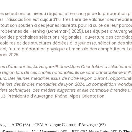
s sélections au niveau régional et en charge de la préparation p
. L’association est aujourd’hui très fière de valoriser ses médaill
ut son soutien à ces jeunes lauréats pour la suite de leur parco
 européennes de Herning (Danemark) 2025). Les équipes d’Auverg
ion des prochaines sélections régionales : ouverture des candidat
laires et des structures dédiées à la jeunesse, sélection des sit
gional, future préparation physique et mentale des compétiteurs. L
mars 2025.
t plus d’une année, Auvergne-Rhône-Alpes Orientation a sélectionné
on lors de ces finales nationales. Ils se sont admirablement illus
ours. Des jeunes médaillés issus de notre région auront l’opportunit
ire lors des finales mondiales de Lyon 2024. La compétition WorldSk
tiers techniques, des métiers exigeants et elle contribue à rendre 
UZ, Présidente d’Auvergne-Rhône-Alpes Orientation
tissage – AR2C (63) – CFAI Auvergne Cournon-d’Auvergne (63)
at d’apprentissage – Vial Maçonnerie (43) – BTP CFA Haute-Loire (43) &
Tim