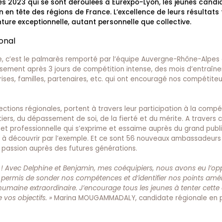
es 2023 qui se sont déroulées à Eurexpo-Lyon, les jeunes candi
en tête des régions de France. L’excellence de leurs résultats fa
re exceptionnelle, autant personnelle que collective.
onal
ence, c’est le palmarès remporté par l’équipe Auvergne-Rhône-Alpes
tissement après 3 jours de compétition intense, des mois d’entraî
rises, familles, partenaires, etc. qui ont encouragé nos compétite
ctions régionales, portent à travers leur participation à la compé
tiers, du dépassement de soi, de la fierté et du mérite. A travers 
e et professionnelle qui s’exprime et essaime auprès du grand publi
s à découvrir par l’exemple. Et ce sont 56 nouveaux ambassadeurs
ur passion auprès des futures générations.
le ! Avec Delphine et Benjamin, mes coéquipiers, nous avons eu l’op
a permis de sonder nos compétences et d’identifier nos points amél
 humaine extraordinaire. J’encourage tous les jeunes à tenter cette
vos objectifs. »
Marina MOUGAMMADALY, candidate régionale en 