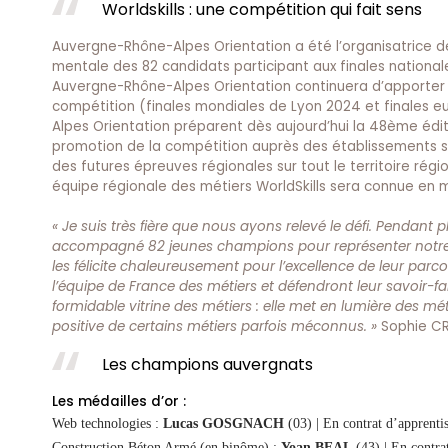
Worldskills : une compétition qui fait sens
Auvergne-Rhône-Alpes Orientation a été l’organisatrice de
mentale des 82 candidats participant aux finales nationales
Auvergne-Rhône-Alpes Orientation continuera d’apporter to
compétition (finales mondiales de Lyon 2024 et finales
Alpes Orientation préparent dès aujourd’hui la 48ème édit
promotion de la compétition auprès des établissements sco
des futures épreuves régionales sur tout le territoire ré
équipe régionale des métiers WorldSkills sera connue en 
« Je suis très fière que nous ayons relevé le défi. Pendan
accompagné 82 jeunes champions pour représenter notre régi
les félicite chaleureusement pour l’excellence de leur parc
l’équipe de France des métiers et défendront leur savoir-fa
formidable vitrine des métiers : elle met en lumière des mé
positive de certains métiers parfois méconnus. »
Sophie CR
Les champions auvergnats
Les médailles d’or :
Web technologies :
Lucas GOSGNACH
(03) | En contrat d’appren
Construction Béton Armé (en binôme) :
Yoan BEAL
(43) | En contr