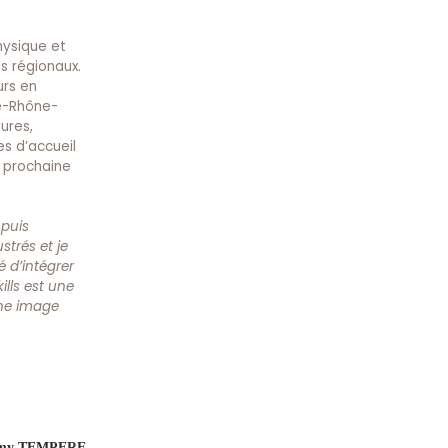
hysique et
és régionaux.
urs en
ne-Rhône-
ures,
es d’accueil
a prochaine
 puis
trés et je
é d’intégrer
ills est une
une image
my TEMPERE